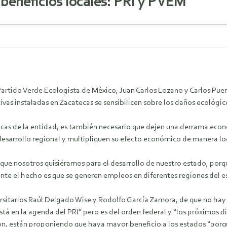
beneficios locales: PRI y PVEM
 Partido Verde Ecologista de México, Juan Carlos Lozano y Carlos Pue
tivas instaladas en Zacatecas se sensibilicen sobre los daños ecológ
cas de la entidad, es también necesario que dejen una derrama eco
sarrollo regional y multipliquen su efecto económico de manera lo
 que nosotros quisiéramos para el desarrollo de nuestro estado, porq
mente el hecho es que se generen empleos en diferentes regiones del 
versitarios Raúl Delgado Wise y Rodolfo García Zamora, de que no hay 
 está en la agenda del PRI” pero es del orden federal y “los próximos 
ión, están proponiendo que haya mayor beneficio a los estados “porqu