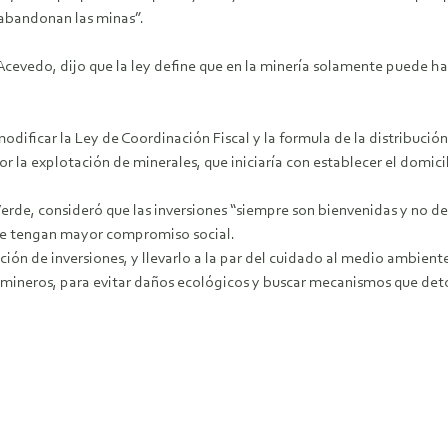
 abandonan las minas”.
cevedo, dijo que la ley define que en la minería solamente puede hab
icar la Ley de Coordinación Fiscal y la formula de la distribución d
 la explotación de minerales, que iniciaría con establecer el domicil
Verde, consideró que las inversiones “siempre son bienvenidas y no d
ue tengan mayor compromiso social.
ración de inversiones, y llevarlo a la par del cuidado al medio ambien
 mineros, para evitar daños ecológicos y buscar mecanismos que deton