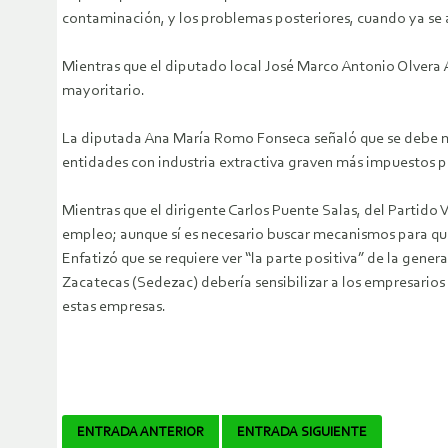
contaminación, y los problemas posteriores, cuando ya se
Mientras que el diputado local José Marco Antonio Olvera A
mayoritario.
La diputada Ana María Romo Fonseca señaló que se debe modif
entidades con industria extractiva graven más impuestos por
Mientras que el dirigente Carlos Puente Salas, del Partido 
empleo; aunque sí es necesario buscar mecanismos para q
Enfatizó que se requiere ver “la parte positiva” de la gene
Zacatecas (Sedezac) debería sensibilizar a los empresarios
estas empresas.
Navegador
ENTRADA ANTERIOR
ENTRADA SIGUIENTE