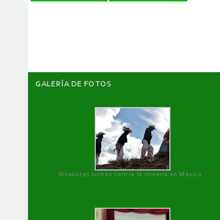
de
artículos
GALERÌA DE FOTOS
Wirakutas luchan contra la minería en México