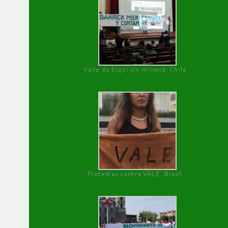
Valle de Elqui sin minería. Chile
Protestas contra VALE, Brasil