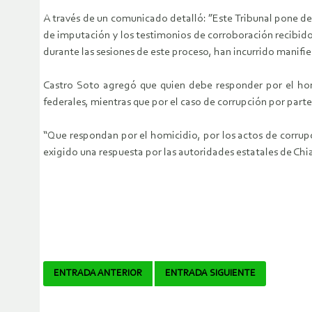
A través de un comunicado detalló: ”Este Tribunal pone d
de imputación y los testimonios de corroboración recibid
durante las sesiones de este proceso, han incurrido manif
Castro Soto agregó que quien debe responder por el homi
federales, mientras que por el caso de corrupción por par
“Que respondan por el homicidio, por los actos de corrupci
exigido una respuesta por las autoridades estatales de Chi
Navegador
ENTRADA ANTERIOR
ENTRADA SIGUIENTE
de