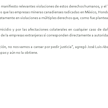
e manifiesto relevantes violaciones de estos derechos humanos, y el
os que las empresas mineras canadienses radicadas en México, Hond
iestamente en violaciones a múltiples derechos que, como fue plante
cidio y por las afectaciones colaterales en cualquier caso de da
te de la empresas extranjeras sí corresponden directamente a autorid
ón, no nos vamos a cansar por pedir justicia”, agregó José Luis Abar
apas y aún no la obtiene.