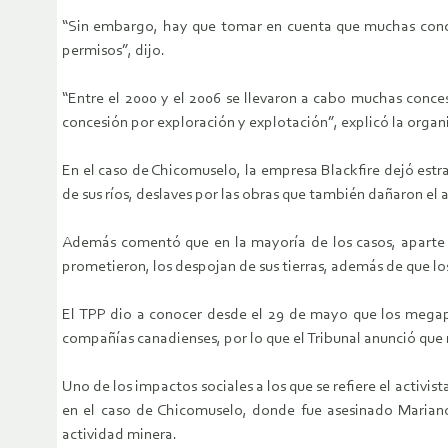
“Sin embargo, hay que tomar en cuenta que muchas conce
permisos”, dijo.
“Entre el 2000 y el 2006 se llevaron a cabo muchas conces
concesión por exploración y explotación”, explicó la organ
En el caso de Chicomuselo, la empresa Blackfire dejó estr
de sus ríos, deslaves por las obras que también dañaron el 
Además comentó que en la mayoría de los casos, aparte d
prometieron, los despojan de sus tierras, además de que lo
El TPP dio a conocer desde el 29 de mayo que los megapro
compañías canadienses, por lo que el Tribunal anunció que 
Uno de los impactos sociales a los que se refiere el activis
en el caso de Chicomuselo, donde fue asesinado Mariano 
actividad minera.