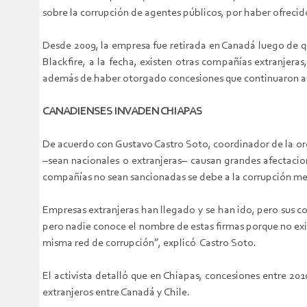
sobre la corrupción de agentes públicos, por haber ofreci
Desde 2009, la empresa fue retirada en Canadá luego de q
Blackfire, a la fecha, existen otras compañías extranjer
además de haber otorgado concesiones que continuaron af
CANADIENSES INVADEN CHIAPAS
De acuerdo con Gustavo Castro Soto, coordinador de la or
–sean nacionales o extranjeras– causan grandes afectacio
compañías no sean sancionadas se debe a la corrupción me
Empresas extranjeras han llegado y se han ido, pero sus con
pero nadie conoce el nombre de estas firmas porque no exis
misma red de corrupción”, explicó Castro Soto.
El activista detalló que en Chiapas, concesiones entre 201
extranjeros entre Canadá y Chile.