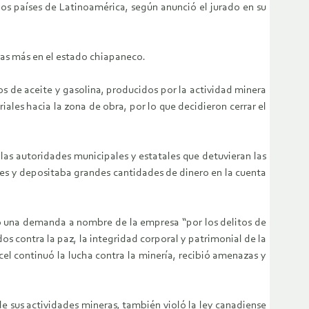
ios países de Latinoamérica, según anunció el jurado en su
eras más en el estado chiapaneco.
s de aceite y gasolina, producidos por la actividad minera
les hacia la zona de obra, por lo que decidieron cerrar el
las autoridades municipales y estatales que detuvieran las
s y depositaba grandes cantidades de dinero en la cuenta
so una demanda a nombre de la empresa “por los delitos de
s contra la paz, la integridad corporal y patrimonial de la
cel continuó la lucha contra la minería, recibió amenazas y
e sus actividades mineras, también violó la ley canadiense