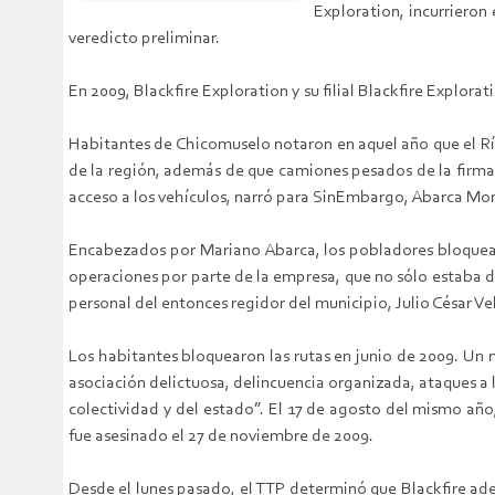
Exploration, incurrieron
veredicto preliminar.
En 2009, Blackfire Exploration y su filial Blackfire Explo
Habitantes de Chicomuselo notaron en aquel año que el Río
de la región, además de que camiones pesados de la firma 
acceso a los vehículos, narró para SinEmbargo, Abarca Mo
Encabezados por Mariano Abarca, los pobladores bloquearon
operaciones por parte de la empresa, que no sólo estaba
personal del entonces regidor del municipio, Julio César V
Los habitantes bloquearon las rutas en junio de 2009. Un
asociación delictuosa, delincuencia organizada, ataques a 
colectividad y del estado”. El 17 de agosto del mismo año,
fue asesinado el 27 de noviembre de 2009.
Desde el lunes pasado, el TTP determinó que Blackfire ade