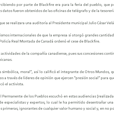
rcibiendo por parte de Blackfire era para la feria del pueblo, que
 datos fueron obtenidos de las oficinas de telégrafo y de la tesorerí
ue se realizara una auditoría al Presidente municipal Julio César Vel
ismos internacionales de que la empresa sí otorgó grandes cantidade
 Policía Real Montada de Canadá ordenó el cese de Blackfire.
 actividades de la compañía canadiense, pues sus concesiones conti
icanas.
 simbólica, moral”, así lo calificó el integrante de Otros Mundos, q
s a través de líderes de opinión que ejercen “presión social” para q
ó el activista.
nal Permanente de los Pueblos escuchó en estas audiencias [realizada
de especialistas y expertos, lo cual le ha permitido desentrañar un
as primeras, ignorantes de cualquier valor humano y social y, en no 