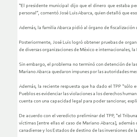
“El presidente municipal dijo que el dinero que estaba pe
personal”, comentó José Luis Abarca, quien detalló que esos
Además, la familia Abarca pidió al órgano de fiscalización q
Posteriormente, José Luis logró obtener pruebas de organ
de diversas organizaciones de México e internacionales, la
Sin embargo, el problema no terminó con detención de las
Mariano Abarca quedaron impunes por las autoridades mex
Además, la reciente respuesta que ha dado el TPP “sólo es
Pueblos es evidenciar las violaciones a los derechos humano
cuenta con una capacidad legal para poder sancionar, explic
De acuerdo con el veredicto preliminar del TPP, “el Tribu
víctimas [entre ellas el caso de Mariano Abarca], además 
canadiense y los Estados de destino de las inversiones de l