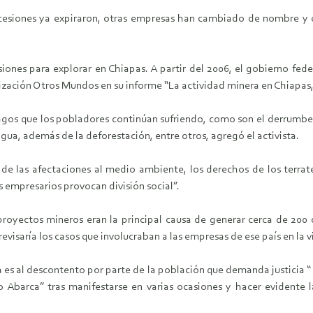
siones ya expiraron, otras empresas han cambiado de nombre y ot
iones para explorar en Chiapas. A partir del 2006, el gobierno fede
ización Otros Mundos en su informe “La actividad minera en Chiapas, 
agos que los pobladores continúan sufriendo, como son el derrumbe 
agua, además de la deforestación, entre otros, agregó el activista.
e las afectaciones al medio ambiente, los derechos de los terrate
s empresarios provocan división social”.
yectos mineros eran la principal causa de generar cerca de 200 co
revisaría los casos que involucraban a las empresas de ese país en l
ta es al descontento por parte de la población que demanda justicia “
Abarca” tras manifestarse en varias ocasiones y hacer evidente la