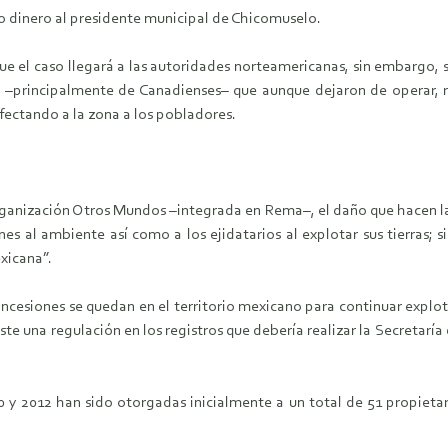
do dinero al presidente municipal de Chicomuselo.
ue el caso llegará a las autoridades norteamericanas, sin embargo,
as, –principalmente de Canadienses– que aunque dejaron de operar, 
ectando a la zona a los pobladores.
ganización Otros Mundos –integrada en Rema–, el daño que hacen la
nes al ambiente así como a los ejidatarios al explotar sus tierras;
xicana”.
cesiones se quedan en el territorio mexicano para continuar explotan
te una regulación en los registros que debería realizar la Secretaría
0 y 2012 han sido otorgadas inicialmente a un total de 51 propietar