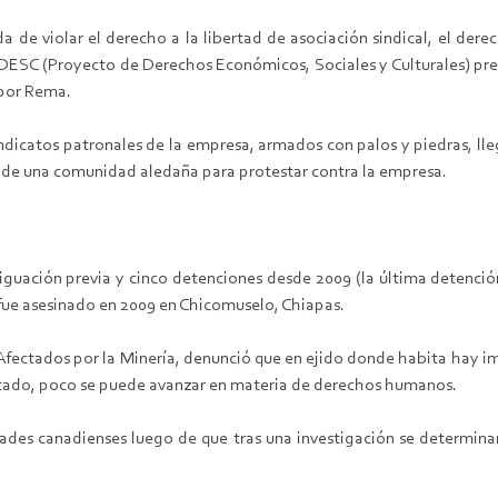
de violar el derecho a la libertad de asociación sindical, el derech
ESC (Proyecto de Derechos Económicos, Sociales y Culturales) present
 por Rema.
ndicatos patronales de la empresa, armados con palos y piedras, 
 de una comunidad aledaña para protestar contra la empresa.
iguación previa y cinco detenciones desde 2009 (la última detenció
e fue asesinado en 2009 en Chicomuselo, Chiapas.
fectados por la Minería, denunció que en ejido donde habita hay im
estado, poco se puede avanzar en materia de derechos humanos.
dades canadienses luego de que tras una investigación se determina