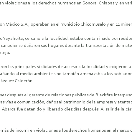
 en violaciones a los derechos humanos en Sonora, Chiapas y en var
ration México S.A., operaban en el municipio Chicomuselo y en 12 min
 Yayahuita, cercano a la localidad, estaba contaminado por residuo
canadiense dañaron sus hogares durante la transportación de materia
ntejo.
 las principales vialidades de acceso a la localidad y exigieron a 
 dañando al medio ambiente sino también amenazaba a los pobladore
elázquez Calderón.
 mes después el gerente de relaciones publicas de Blackfire interpu
las vías e comunicación, daños al patrimonio de la empresa y atentado
 Abarca fue detenido y liberado diez días después. Al salir de la cár
más de incurrir en violaciones a los derechos humanos en el marco d