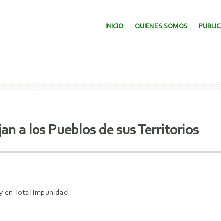
SALTAR AL CONTENIDO.
INICIO
QUIENES SOMOS
PUBLI
n a los Pueblos de sus Territorios
y en Total Impunidad