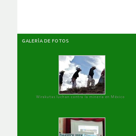
de
artículos
GALERÌA DE FOTOS
Wirakutas luchan contra la minería en México