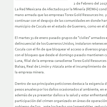
2 de Febrero del 2017
La Red Mexicana de Afectados por la Minería (REMA) cond
mano armada que las empresas Torex Gold Resources Inc. y
continuar con el despojo de las comunidades en donde han
municipio de Cocula en el estado de Guerrero, como en el 
El martes 31 de enero pasado grupos de “civiles” armados 
delincuencial de los Guerreros Unidos, instalaron retenes 
Cocula con el fin de que bloquear el acceso a diversos gru
con el bloqueo que desde el domingo pasado mantienen c
Luna, filial de la empresa canadiense Torex Gold Resources
Balsas, Real de Limón y Atzcala ante el incumplimiento de
la empresa minera.
Dentro de sus principales peticiones destaca la exigencia 
pesos anuales por los daños ocasionados al ambiente, en esp
además de ya presentar daños a la salud y estar enfrentando
participación del crimen organizado en áreas de operación
gobierno de Gro., ante los hecho son lamentables, reduccio