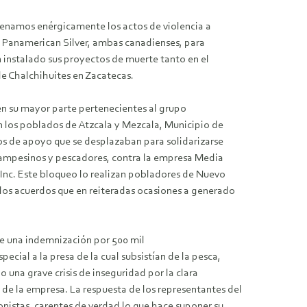
enamos enérgicamente los actos de violencia a
 Panamerican Silver, ambas canadienses, para
 instalado sus proyectos de muerte tanto en el
de Chalchihuites en Zacatecas.
en su mayor parte pertenecientes al grupo
en los poblados de Atzcala y Mezcala, Municipio de
pos de apoyo que se desplazaban para solidarizarse
ampesinos y pescadores, contra la empresa Media
 Inc. Este bloqueo lo realizan pobladores de Nuevo
 los acuerdos que en reiteradas ocasiones a generado
de una indemnización por 500 mil
ecial a la presa de la cual subsistían de la pesca,
 una grave crisis de inseguridad por la clara
 de la empresa. La respuesta de los representantes del
nistas, carentes de verdad lo que hace suponer su