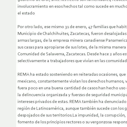
involucramiento en esos hechos tal como sucede en muchos 
el estado
Por otro lado, ese mismo 31 de enero, 47 familias que habi
Municipio de Chalchihuites, Zacatecas, fueron desalojadas
armas largas, de la empresa minera canadiense Panamerica
sus casas para apropiarse de sus lotes, de la misma manera
Comunidad de Salaverna, Zacatecas. Desde hace 2 años es
selectivamente a trabajadores que vivían en las comunidad
REMA ha estado sosteniendo en reiteradas ocasiones, que l
mexicano, constantemente violan los derechos humanos, vio
fuera poco en una buena cantidad de casos han hecho uso 
la delincuencia organizada y fuerzas de seguridad municipa
intereses privados de estas. REMA también ha denunciado q
región de Latinoamérica, aunque también sucede con los g
despojados de sus territorios.La impunidad, la corrupción, 
fomento de los principios rectores o su vergonzosa respons