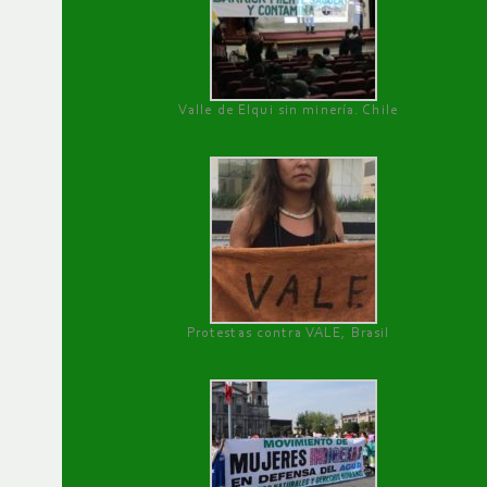
Valle de Elqui sin minería. Chile
Protestas contra VALE, Brasil