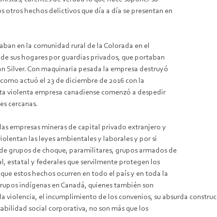
otros hechos delictivos que día a día se presentan en
taban en la comunidad rural de la Colorada en el
 de sus hogares por guardias privados, que portaban
n Silver. Con maquinaria pesada la empresa destruyó
 como actuó el 23 de diciembre de 2016 con la
ta violenta empresa canadiense comenzó a despedir
es cercanas.
as empresas mineras de capital privado extranjero y
lentan las leyes ambientales y laborales y por si
de grupos de choque, paramilitares, grupos armados de
l, estatal y federales que servilmente protegen los
ue estos hechos ocurren en todo el país y en toda la
rupos indígenas en Canadá, quienes también son
la violencia, el incumplimiento de los convenios, su absurda construc
abilidad social corporativa, no son más que los