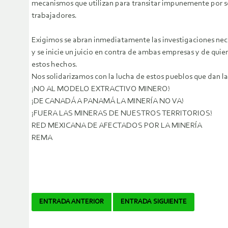
mecanismos que utilizan para transitar impunemente por 
trabajadores.
Exigimos se abran inmediatamente las investigaciones nec
y se inicie un juicio en contra de ambas empresas y de quie
estos hechos.
Nos solidarizamos con la lucha de estos pueblos que dan la
¡NO AL MODELO EXTRACTIVO MINERO!
¡DE CANADÁ A PANAMÁ LA MINERÍA NO VA!
¡FUERA LAS MINERAS DE NUESTROS TERRITORIOS!
RED MEXICANA DE AFECTADOS POR LA MINERÍA
REMA
Navegador
ENTRADA ANTERIOR
ENTRADA SIGUIENTE