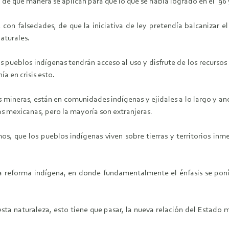
e qué manera se aplican para que lo que se había logrado en el ‘96
con falsedades, de que la iniciativa de ley pretendía balcanizar el 
naturales.
Los pueblos indígenas tendrán acceso al uso y disfrute de los recursos 
a en crisis esto.
 mineras, están en comunidades indígenas y ejidales a lo largo y an
as mexicanas, pero la mayoría son extranjeras.
 que los pueblos indígenas viven sobre tierras y territorios inm
 reforma indígena, en donde fundamentalmente el énfasis se ponía
sta naturaleza, esto tiene que pasar, la nueva relación del Estado 