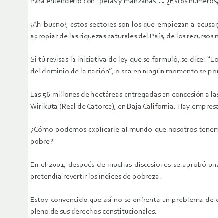
Para entenderlo con “peras y manzanas”… ¿Estos números, d
¡Ah bueno!, estos sectores son los que empiezan a acusar, 
apropiar de las riquezas naturales del País, de los recursos 
Si tú revisas la iniciativa de ley que se formuló, se dice: “
del dominio de la nación”, o sea en ningún momento se poní
Las 56 millones de hectáreas entregadas en concesión a las
Wirikuta (Real de Catorce), en Baja California. Hay empres
¿Cómo podemos explicarle al mundo que nosotros tenemos,
pobre?
En el 2001, después de muchas discusiones se aprobó una
pretendía revertir los índices de pobreza.
Estoy convencido que así no se enfrenta un problema de e
pleno de sus derechos constitucionales.