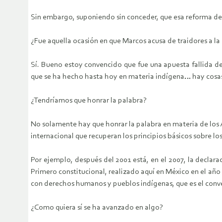
Sin embargo, suponiendo sin conceder, que esa reforma del 2
¿Fue aquella ocasión en que Marcos acusa de traidores a la
Sí. Bueno estoy convencido que fue una apuesta fallida de 
que se ha hecho hasta hoy en materia indígena… hay cosas 
¿Tendríamos que honrar la palabra?
No solamente hay que honrar la palabra en materia de los A
internacional que recuperan los principios básicos sobre lo
Por ejemplo, después del 2001 está, en el 2007, la declar
Primero constitucional, realizado aquí en México en el año 
con derechos humanos y pueblos indígenas, que es el conve
¿Como quiera sí se ha avanzado en algo?