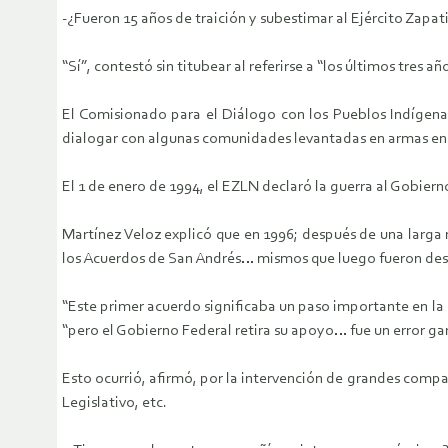
-¿Fueron 15 años de traición y subestimar al Ejército Zapat
“Sí”, contestó sin titubear al referirse a “los últimos tres a
El Comisionado para el Diálogo con los Pueblos Indígena
dialogar con algunas comunidades levantadas en armas en
El 1 de enero de 1994, el EZLN declaró la guerra al Gobiern
Martínez Veloz explicó que en 1996; después de una larga n
los Acuerdos de San Andrés… mismos que luego fueron desc
“Este primer acuerdo significaba un paso importante en la 
“pero el Gobierno Federal retira su apoyo… fue un error gar
Esto ocurrió, afirmó, por la intervención de grandes comp
Legislativo, etc.