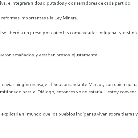
tiva, e integrará a dos diputados y dos senadores de cada partido.
 reformas importantes a la Ley Minera.
se liberó a un preso por quien las comunidades indígenas y distinto
fueron amañados, y estaban presos injustamente.
nviar ningún mensaje al Subcomandante Marcos, con quien no ha h
isionado para el Diálogo, entonces yo no estaría… estoy convencid
plicarle al mundo que los pueblos indígenas viven sobre tierras y t