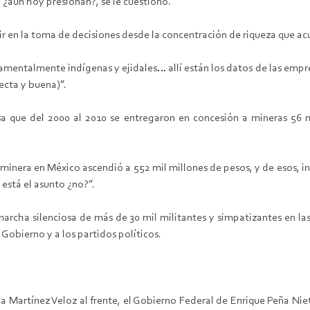
¿aún hoy presionan?, se le cuestionó.
dir en la toma de decisiones desde la concentración de riqueza que 
amentalmente indígenas y ejidales… allí están los datos de las empre
ecta y buena)”.
sa que del 2000 al 2010 se entregaron en concesión a mineras 56 
n minera en México ascendió a 552 mil millones de pesos, y de esos,
está el asunto ¿no?”.
marcha silenciosa de más de 30 mil militantes y simpatizantes en la
obierno y a los partidos políticos.
 Martínez Veloz al frente, el Gobierno Federal de Enrique Peña Nieto