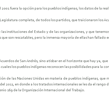
001 fuera la opción para los pueblos indígenas, los datos de la real
 Legislatura completa, de todos los partidos, que traicionaron los A
las instituciones del Estado y de las organizaciones, y que tenemos
que son rescatables, pero la inmensa mayoría de ellas han fallado e
cuerdos de San Andrés, sino atisbar en el horizonte que hay ya, que 
s cuales los pueblos indígenas reconocen las posibilidades para la con
ación de las Naciones Unidas en materia de pueblos indígenas, que m
del 2011, en donde a los tratados internacionales se les da el rango d
nio 169 de la Organización Internacional del Trabajo.