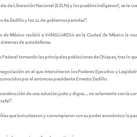
ista de Liberación Nacional (EZLN) y los pueblos indígenas?, se le cu
ños de Zedillo y los 12 de gobiernos panistas”.
s de México recibió a VANGUARDIA en la Ciudad de México la noch
 sistemas de autodefensa.
o Federal tomando las principales poblaciones de Chiapas, tras lo qu
egociación en el que intervinieron los Poderes Ejecutivo y Legislati
onocidos por el entonces presidente Ernesto Zedillo.
construcción de una solución justa y digna… no solamente con la com
rafal”.
añías que boicotearon y corrompieron con su poder económico la paci