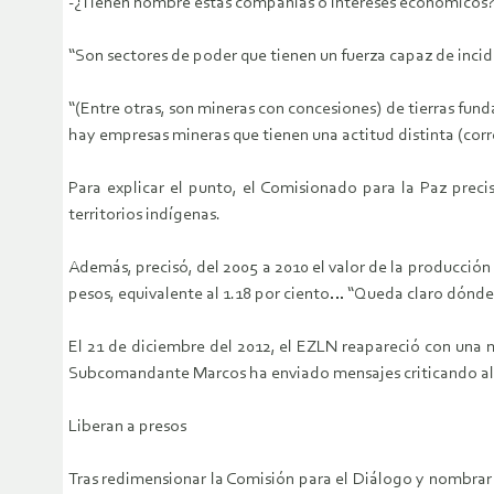
-¿Tienen nombre estas compañías o intereses económicos? 
“Son sectores de poder que tienen un fuerza capaz de inci
“(Entre otras, son mineras con concesiones) de tierras fund
hay empresas mineras que tienen una actitud distinta (corr
Para explicar el punto, el Comisionado para la Paz preci
territorios indígenas.
Además, precisó, del 2005 a 2010 el valor de la producció
pesos, equivalente al 1.18 por ciento… “Queda claro dónde 
El 21 de diciembre del 2012, el EZLN reapareció con una 
Subcomandante Marcos ha enviado mensajes criticando al G
Liberan a presos
Tras redimensionar la Comisión para el Diálogo y nombrar a