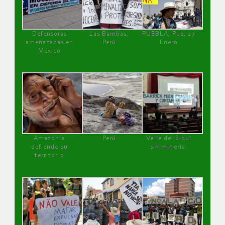
Defensoras
Las Bambas,
PUEBLA, Pue, 27
amenazadas en
Perú
Enero
México
Amazonía
Perú
Valle del Elqui
defiende su
sin minería.
territorio