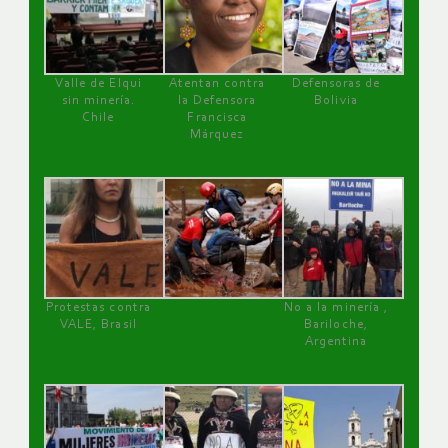
Valle de Elqui
Atentan contra
Defensoras de
sin minería.
la Defensora
Bolivia
Chile
Francisca
Márquez
Protestas contra
No a la minería ,
VALE, Brasil
Bariloche,
Argentina