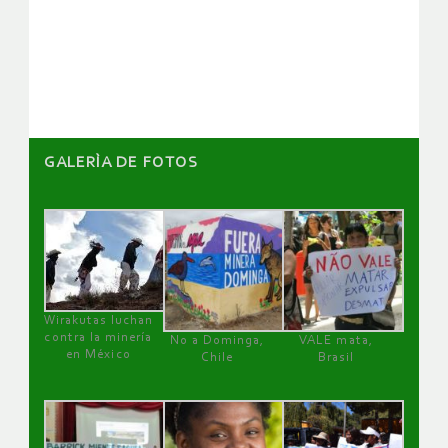
de
artículos
GALERÌA DE FOTOS
Wirakutas luchan
contra la minería
No a Dominga,
VALE mata,
en México
Chile
Brasil