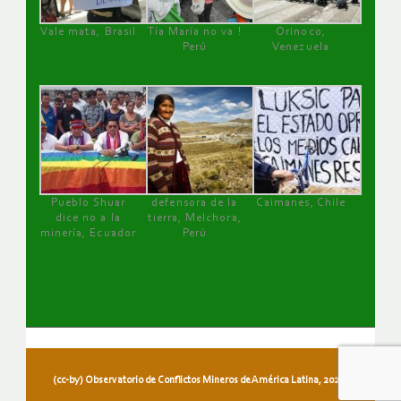
Vale mata, Brasil
Tía María no va !
Orinoco,
Perú
Venezuela
Pueblo Shuar
defensora de la
Caimanes, Chile
dice no a la
tierra, Melchora,
minería, Ecuador
Perú
(cc-by) Observatorio de Conflictos Mineros de América Latina, 2026