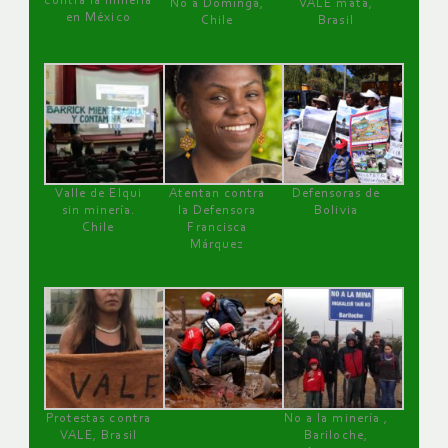
contra la minería
No a Dominga,
VALE mata,
en México
Chile
Brasil
Valle de Elqui
Atentan contra
Defensoras de
sin minería.
la Defensora
Bolivia
Chile
Francisca
Márquez
Protestas contra
No a la minería ,
VALE, Brasil
Bariloche,