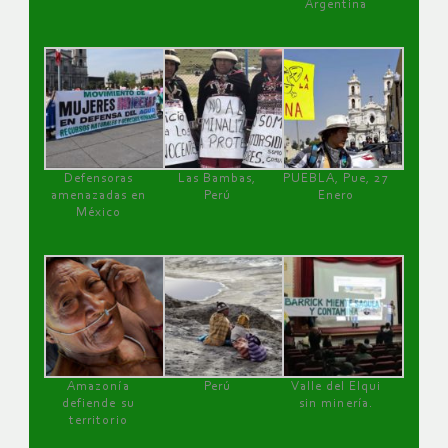
Argentina
Defensoras
Las Bambas,
PUEBLA, Pue, 27
amenazadas en
Perú
Enero
México
Amazonía
Perú
Valle del Elqui
defiende su
sin minería.
territorio