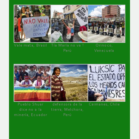
Vale mata, Brasil
Tía María no va !
Orinoco,
Perú
Venezuela
Pueblo Shuar
defensora de la
Caimanes, Chile
dice no a la
tierra, Melchora,
minería, Ecuador
Perú