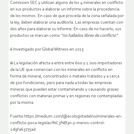
Comission SEC y utilizan alguno de los 4 minerales en conflicto
en sus productos a elaborar un informe sobre la procedencia
de los mismos. En caso de que proceda de la zona señalada por
la ley, deben elaborar una auditoría. Las empresas cuentan con
dos años para elaborar su informe. En caso de no hacerlo, sus
productos se marcan como
“no hallados libres de conflicto”
.
ii
Investigado por Global Witness en 2015
iii
La legislación afecta a entre entre 600 y 1.000 importadores
de la UE que comercian con los minerales en conflicto en
forma de mineral, concentrados o metales tratados y a cerca
de 500 fundiciones, pero para nada a todas las empresas
mineras que pueden estar contaminando y causando graves
conflictos con materias primas y en regiones no contempladas
por la misma.
Fuente:https://medium.com/@ecologistadelno/minerales-en-
conflicto-poca-legislaci%C3%B3n-y-menos-control-
2d9fa63775ad