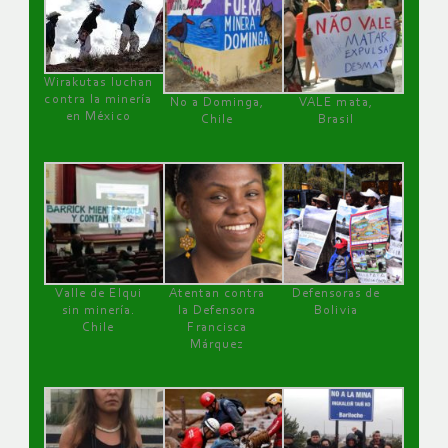
Wirakutas luchan
contra la minería
No a Dominga,
VALE mata,
en México
Chile
Brasil
Valle de Elqui
Atentan contra
Defensoras de
sin minería.
la Defensora
Bolivia
Chile
Francisca
Márquez