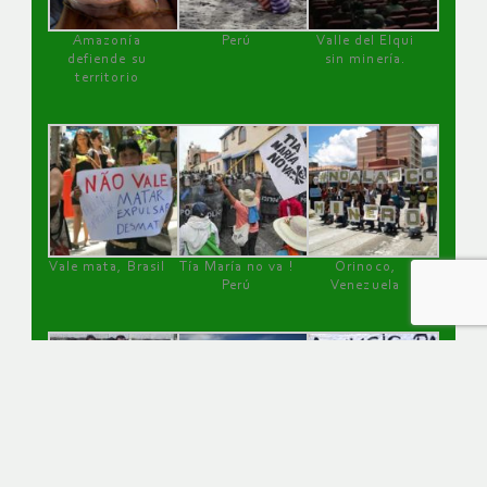
Amazonía
Perú
Valle del Elqui
defiende su
sin minería.
territorio
Vale mata, Brasil
Tía María no va !
Orinoco,
Perú
Venezuela
Pueblo Shuar
defensora de la
Caimanes, Chile