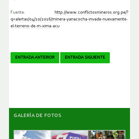
Fuente:
http://www.conflictosmineros.org.pe/?
q=alertas/04/10/2016/minera-yanacocha-invade-nuevamente-
el-terreno-de-m-xima-acu
Navegador
ENTRADA ANTERIOR
ENTRADA SIGUIENTE
de
artículos
GALERÌA DE FOTOS