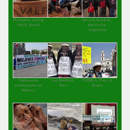
Protestas contra
No a la minería ,
VALE, Brasil
Bariloche,
Argentina
Defensoras
Las Bambas,
PUEBLA, Pue, 27
amenazadas en
Perú
Enero
México