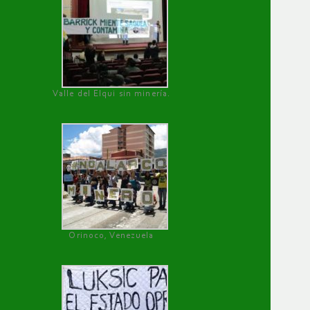
Valle del Elqui sin minería.
Orinoco, Venezuela