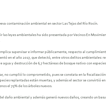
eva contaminación ambiental en sector Las Tejas del Río Rocín.
ir las leyes ambientales ha sido presentada por Vecinos En Movimie
.
 implica supervisar e informar públicamente, respecto al cumplimien
entó en el año 2017, que detectó, entre otros delitos ambientales: r
e agua y destrucción de 6,7 hectáreas de bosque nativo con especies 
ar, no cumplió lo comprometido, pues se constata en la fiscalizació
pecies replantadas están muertas, y además el sector se convirtió en
enos el 75% de los árboles nuevos.
 del daño ambiental y además generó nuevos daños, creando un basura