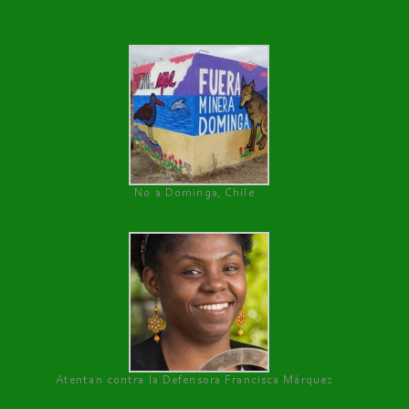
No a Dominga, Chile
Atentan contra la Defensora Francisca Márquez