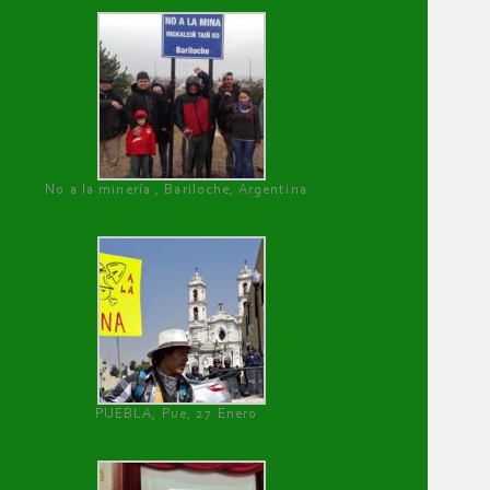
No a la minería , Bariloche, Argentina
PUEBLA, Pue, 27 Enero