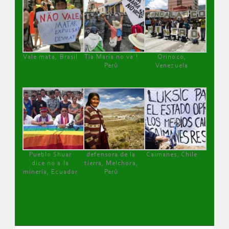
Vale mata, Brasil
Tía María no va !
Orinoco,
Perú
Venezuela
Pueblo Shuar
defensora de la
Caimanes, Chile
dice no a la
tierra, Melchora,
minería, Ecuador
Perú