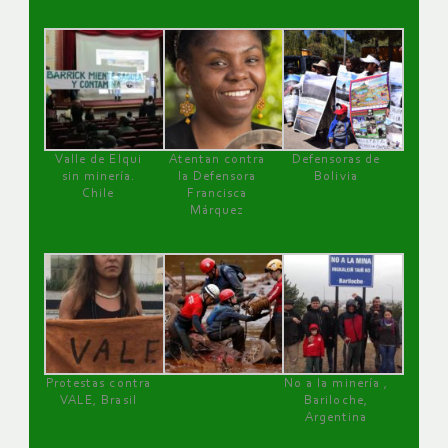
Valle de Elqui
Atentan contra
Defensoras de
sin minería.
la Defensora
Bolivia
Chile
Francisca
Márquez
Protestas contra
No a la minería ,
VALE, Brasil
Bariloche,
Argentina