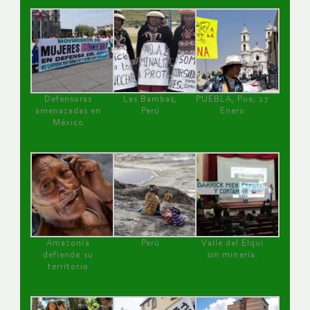
Defensoras
Las Bambas,
PUEBLA, Pue, 27
amenazadas en
Perú
Enero
México
Amazonía
Perú
Valle del Elqui
defiende su
sin minería.
territorio