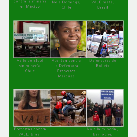
contra la minería
No a Dominga,
VALE mata,
en México
Chile
Brasil
Valle de Elqui
Atentan contra
Defensoras de
sin minería.
la Defensora
Bolivia
Chile
Francisca
Márquez
Protestas contra
No a la minería ,
VALE, Brasil
Bariloche,