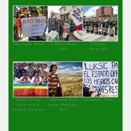
Vale mata, Brasil
Tía María no va !
Orinoco,
Perú
Venezuela
Pueblo Shuar
defensora de la
Caimanes, Chile
dice no a la
tierra, Melchora,
minería, Ecuador
Perú