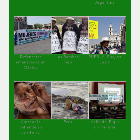
Argentina
Defensoras
Las Bambas,
PUEBLA, Pue, 27
amenazadas en
Perú
Enero
México
Amazonía
Perú
Valle del Elqui
defiende su
sin minería.
territorio