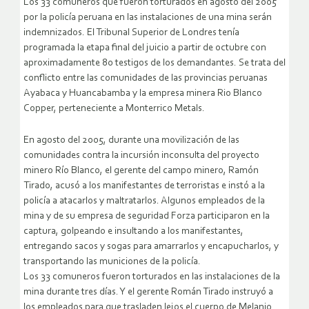
Los 33 comuneros que fueron torturados en agosto del 2005
por la policía peruana en las instalaciones de una mina serán
indemnizados. El Tribunal Superior de Londres tenía
programada la etapa final del juicio a partir de octubre con
aproximadamente 80 testigos de los demandantes. Se trata del
conflicto entre las comunidades de las provincias peruanas
Ayabaca y Huancabamba y la empresa minera Rio Blanco
Copper, perteneciente a Monterrico Metals.
En agosto del 2005, durante una movilización de las
comunidades contra la incursión inconsulta del proyecto
minero Río Blanco, el gerente del campo minero, Ramón
Tirado, acusó a los manifestantes de terroristas e instó a la
policía a atacarlos y maltratarlos. Algunos empleados de la
mina y de su empresa de seguridad Forza participaron en la
captura, golpeando e insultando a los manifestantes,
entregando sacos y sogas para amarrarlos y encapucharlos, y
transportando las municiones de la policía.
Los 33 comuneros fueron torturados en las instalaciones de la
mina durante tres días. Y el gerente Román Tirado instruyó a
los empleados para que trasladen lejos el cuerpo de Melanio