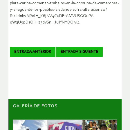
plata-carina-comenzo-trabajos-en-la-comuna-de-camarones-
y-el-agua-de-los-pueblos-aledanos-sufre-alteraciones/?
fbclid=IwAR0IH_K6jNV4CuDEtAMVUSGOuPA-
qWqU9pDsOH_z3dvSnI_JuJfNYDOivl4
Navegador
ENTRADA ANTERIOR
ENTRADA SIGUIENTE
de
artículos
GALERÌA DE FOTOS