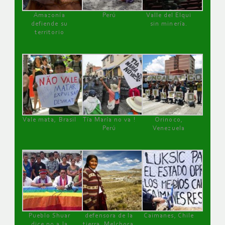
Amazonía
Perú
Valle del Elqui
defiende su
sin minería.
territorio
Vale mata, Brasil
Tía María no va !
Orinoco,
Perú
Venezuela
Pueblo Shuar
defensora de la
Caimanes, Chile
dice no a la
tierra, Melchora,