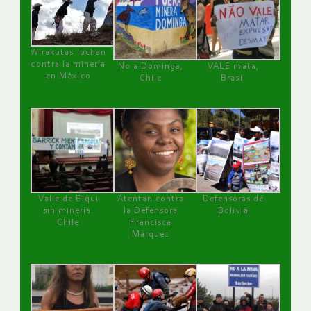
Wirakutas luchan
contra la minería
No a Dominga,
VALE mata,
en México
Chile
Brasil
Valle de Elqui
Atentan contra
Defensoras de
sin minería.
la Defensora
Bolivia
Chile
Francisca
Márquez