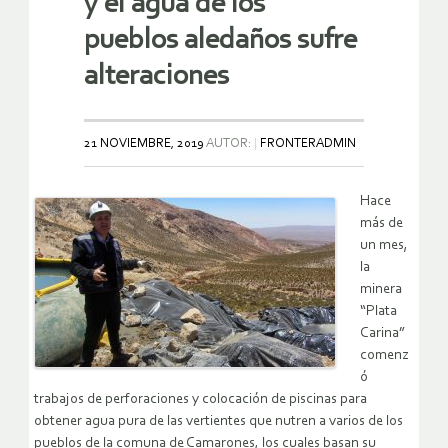
y el agua de los
pueblos aledaños sufre
alteraciones
21 NOVIEMBRE, 2019
AUTOR:
FRONTERADMIN
Hace
más de
un mes,
la
minera
“Plata
Carina”
comenz
ó
trabajos de perforaciones y colocación de piscinas para
obtener agua pura de las vertientes que nutren a varios de los
pueblos de la comuna de Camarones, los cuales basan su