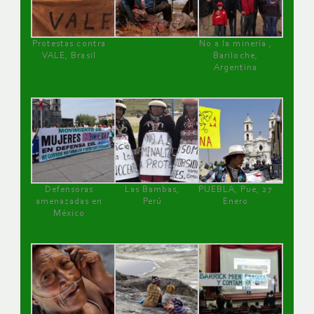
Protestas contra
No a la minería ,
VALE, Brasil
Bariloche,
Argentina
Defensoras
Las Bambas,
PUEBLA, Pue, 27
amenazadas en
Perú
Enero
México