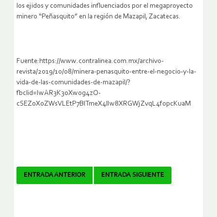
los ejidos y comunidades influenciados por el megaproyecto
minero “Peñasquito” en la región de Mazapil, Zacatecas.
Fuente:https://www.contralinea.com.mx/archivo-
revista/2019/10/08/minera-penasquito-entre-el-negocio-y-la-
vida-de-las-comunidades-de-mazapil/?
fbclid=IwAR3K30Xw0g4zO-
cSEZ0X0ZWsVLEtP7BlTmeX4lIw8XRGWjZvqL4fopcKuaM
Navegador
ENTRADA ANTERIOR
ENTRADA SIGUIENTE
de