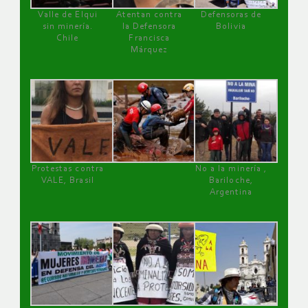
Valle de Elqui
Atentan contra
Defensoras de
sin minería.
la Defensora
Bolivia
Chile
Francisca
Márquez
Protestas contra
No a la minería ,
VALE, Brasil
Bariloche,
Argentina