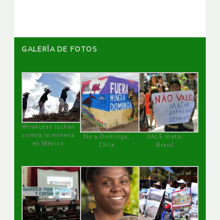
artículos
GALERÌA DE FOTOS
Wirakutas luchan
contra la minería
No a Dominga,
VALE mata,
en México
Chile
Brasil