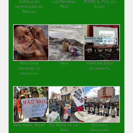
Defensoras
Las Bambas,
PUEBLA, Pue, 27
amenazadas en
Perú
Enero
México
Amazonía
Perú
Valle del Elqui
defiende su
sin minería.
territorio
Vale mata, Brasil
Tía María no va !
Orinoco,
Perú
Venezuela