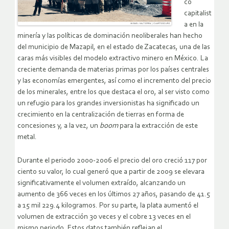
co
capitalist
a en la
minería y las políticas de dominación neoliberales han hecho
del municipio de Mazapil, en el estado de Zacatecas, una de las
caras más visibles del modelo extractivo minero en México. La
creciente demanda de materias primas por los países centrales
y las economías emergentes, así como el incremento del precio
de los minerales, entre los que destaca el oro, al ser visto como
un refugio para los grandes inversionistas ha significado un
crecimiento en la centralización de tierras en forma de
concesiones y, a la vez, un
boom
para la extracción de este
metal.
Durante el periodo 2000-2006 el precio del oro creció 117 por
ciento su valor, lo cual generó que a partir de 2009 se elevara
significativamente el volumen extraído, alcanzando un
aumento de 366 veces en los últimos 27 años, pasando de 41.5
a 15 mil 229.4 kilogramos. Por su parte, la plata aumentó el
volumen de extracción 30 veces y el cobre 13 veces en el
mismo periodo. Estos datos también reflejan el