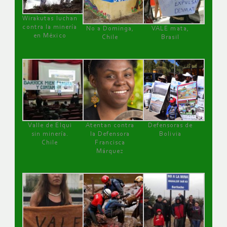
Wirakutas luchan
contra la minería
No a Dominga,
VALE mata,
en México
Chile
Brasil
Valle de Elqui
Atentan contra
Defensoras de
sin minería.
la Defensora
Bolivia
Chile
Francisca
Márquez