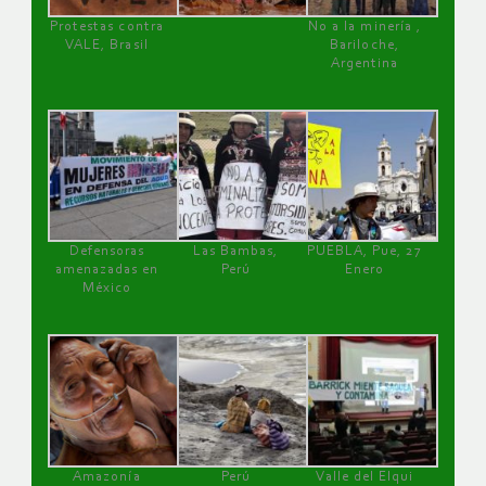
Protestas contra
No a la minería ,
VALE, Brasil
Bariloche,
Argentina
Defensoras
Las Bambas,
PUEBLA, Pue, 27
amenazadas en
Perú
Enero
México
Amazonía
Perú
Valle del Elqui