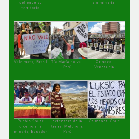
defiende su
sin minería.
territorio
Vale mata, Brasil
Tía María no va !
Orinoco,
Perú
Venezuela
Pueblo Shuar
defensora de la
Caimanes, Chile
dice no a la
tierra, Melchora,
minería, Ecuador
Perú