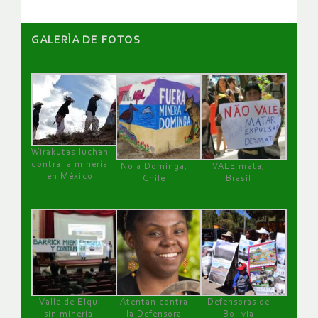
GALERÌA DE FOTOS
Wirakutas luchan
contra la minería
No a Dominga,
VALE mata,
en México
Chile
Brasil
Valle de Elqui
Atentan contra
Defensoras de
sin minería.
la Defensora
Bolivia