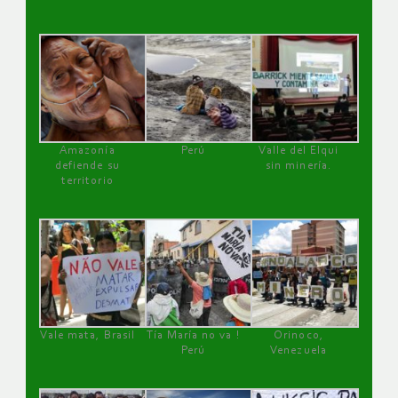
Amazonía
Perú
Valle del Elqui
defiende su
sin minería.
territorio
Vale mata, Brasil
Tía María no va !
Orinoco,
Perú
Venezuela