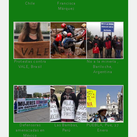
Chile
Francisca
Márquez
Protestas contra
No a la minería ,
VALE, Brasil
Bariloche,
Argentina
Defensoras
Las Bambas,
PUEBLA, Pue, 27
amenazadas en
Perú
Enero
México