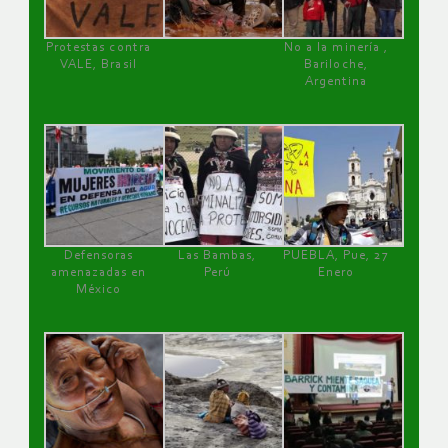
Protestas contra
No a la minería ,
VALE, Brasil
Bariloche,
Argentina
Defensoras
Las Bambas,
PUEBLA, Pue, 27
amenazadas en
Perú
Enero
México