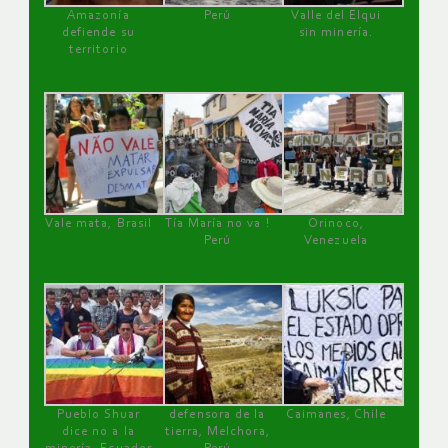
Amazonía
Perú
Valle del Elqui
defiende su
sin minería.
territorio
Vale mata, Brasil
Tía María no va !
Orinoco,
Perú
Venezuela
Pueblo Shuar
defensora de la
Caimanes, Chile
dice no a la
tierra, Melchora,