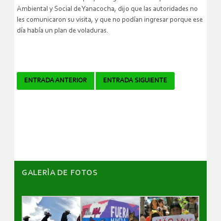
Ambiental y Social de Yanacocha, dijo que las autoridades no
les comunicaron su visita, y que no podían ingresar porque ese
día había un plan de voladuras.
Navegador
ENTRADA ANTERIOR
ENTRADA SIGUIENTE
de
artículos
GALERÌA DE FOTOS