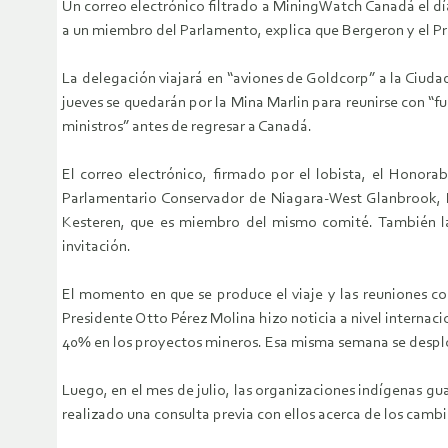
Un correo electrónico filtrado a MiningWatch Canadá el dí
a un miembro del Parlamento, explica que Bergeron y el Pr
La delegación viajará en “aviones de Goldcorp” a la Ciudad
jueves se quedarán por la Mina Marlin para reunirse con “fu
ministros” antes de regresar a Canadá.
El correo electrónico, firmado por el lobista, el Honora
Parlamentario Conservador de Niagara-West Glanbrook, De
Kesteren, que es miembro del mismo comité. También la
invitación.
El momento en que se produce el viaje y las reuniones con
Presidente Otto Pérez Molina hizo noticia a nivel internac
40% en los proyectos mineros. Esa misma semana se despl
Luego, en el mes de julio, las organizaciones indígenas g
realizado una consulta previa con ellos acerca de los cambi