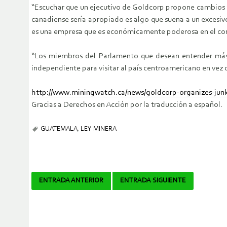
“Escuchar que un ejecutivo de Goldcorp propone cambios a 
canadiense sería apropiado es algo que suena a un excesi
es una empresa que es económicamente poderosa en el cont
“Los miembros del Parlamento que desean entender más 
independiente para visitar al país centroamericano en vez 
http://www.miningwatch.ca/news/goldcorp-organizes-jun
Gracias a Derechos en Acción por la traducción a español.
GUATEMALA
,
LEY MINERA
Navegador
ENTRADA ANTERIOR
ENTRADA SIGUIENTE
de