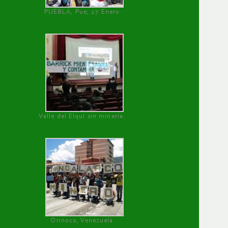
PUEBLA, Pue, 27 Enero
Valle del Elqui sin minería.
Orinoco, Venezuela