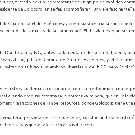
a lunes, firmado por un representante de un grupo de cabildeo contr
esidente de Goldcorp Ian Telfer, acompañarán “un viaje fascinante” 
 de Guatemala el día miércoles, y continuarán hacia la zona conflict
ncionarios de la mina y de la comunidad”. El día viernes, planean ret
ble Don Boudria, P.C., antes parlamentario del partido Liberal, in
an Allison, jefe del Comité de Asuntos Exteriores, y el Parlame
 invitación se hizo a miembros liberales y del NDP, pero Mining
 ministros guatemaltecos coincide con la incertidumbre con respect
ional cuando propuso reformas a la normativa minera, que en un inicio
omaron las acciones de Tahoe Resources, donde Goldcorp tiene una 
uatemaltecas presentaron sus argumentos, cuestionando la legislació
os legislativos que les afectarán en sus derechos.