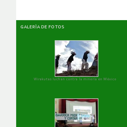
artículos
GALERÌA DE FOTOS
Wirakutas luchan contra la minería en México