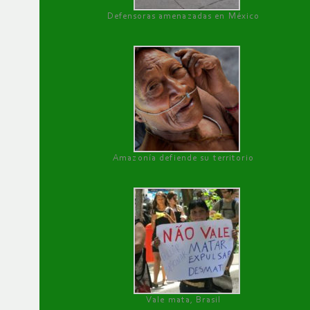
Defensoras amenazadas en México
Amazonía defiende su territorio
Vale mata, Brasil