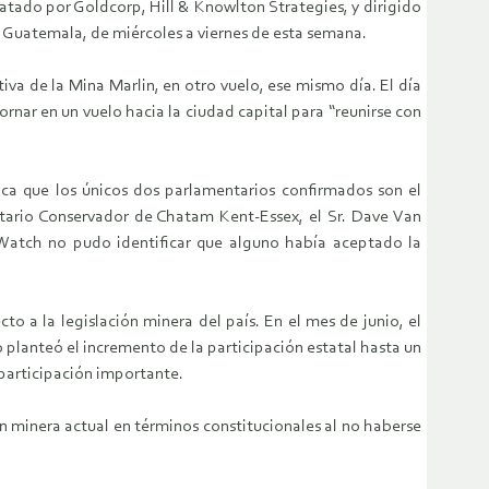
atado por Goldcorp, Hill & Knowlton Strategies, y dirigido
a Guatemala, de miércoles a viernes de esta semana.
iva de la Mina Marlin, en otro vuelo, ese mismo día. El día
ornar en un vuelo hacia la ciudad capital para “reunirse con
dica que los únicos dos parlamentarios confirmados son el
ntario Conservador de Chatam Kent-Essex, el Sr. Dave Van
Watch no pudo identificar que alguno había aceptado la
o a la legislación minera del país. En el mes de junio, el
 planteó el incremento de la participación estatal hasta un
participación importante.
n minera actual en términos constitucionales al no haberse