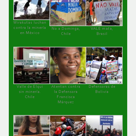
Wirakutas luchan
contra la minería
No a Dominga,
VALE mata,
en México
Chile
Brasil
Valle de Elqui
Atentan contra
Defensoras de
sin minería.
la Defensora
Bolivia
Chile
Francisca
Márquez