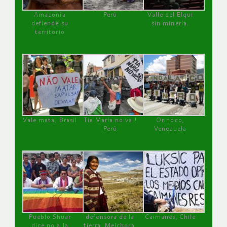
Amazonía
Perú
Valle del Elqui
defiende su
sin minería.
territorio
Vale mata, Brasil
Tía María no va !
Orinoco,
Perú
Venezuela
Pueblo Shuar
defensora de la
Caimanes, Chile
dice no a la
tierra, Melchora,