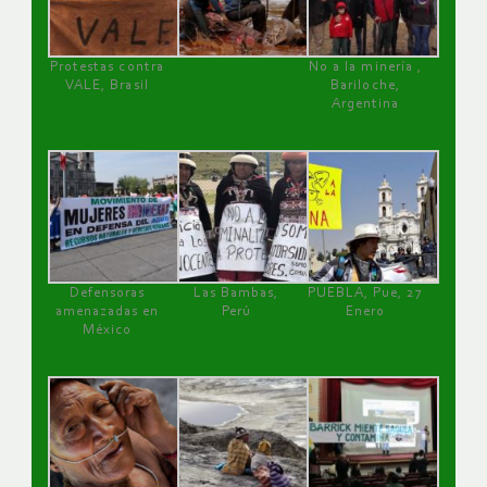
Protestas contra
No a la minería ,
VALE, Brasil
Bariloche,
Argentina
Defensoras
Las Bambas,
PUEBLA, Pue, 27
amenazadas en
Perú
Enero
México