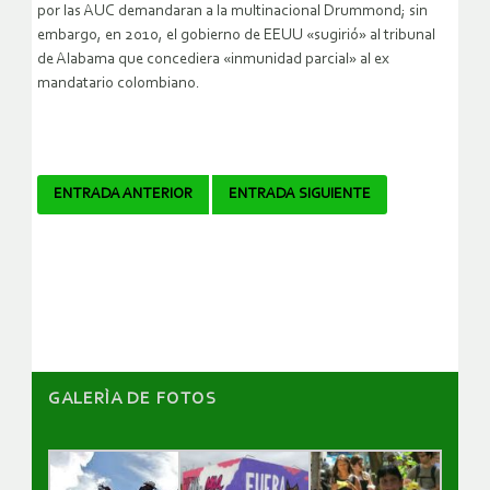
por las AUC demandaran a la multinacional Drummond; sin
embargo, en 2010, el gobierno de EEUU «sugirió» al tribunal
de Alabama que concediera «inmunidad parcial» al ex
mandatario colombiano.
Navegador
ENTRADA ANTERIOR
ENTRADA SIGUIENTE
de
artículos
GALERÌA DE FOTOS