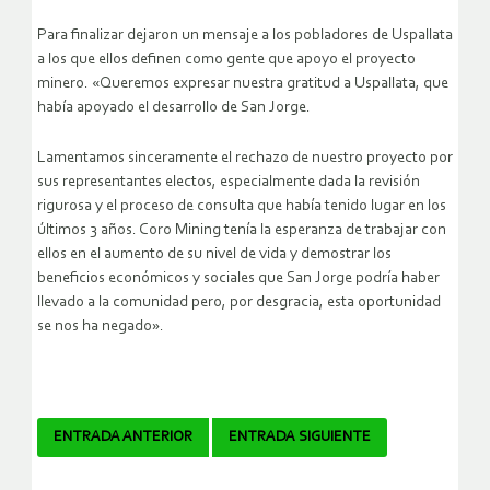
Para finalizar dejaron un mensaje a los pobladores de Uspallata
a los que ellos definen como gente que apoyo el proyecto
minero. «Queremos expresar nuestra gratitud a Uspallata, que
había apoyado el desarrollo de San Jorge.
Lamentamos sinceramente el rechazo de nuestro proyecto por
sus representantes electos, especialmente dada la revisión
rigurosa y el proceso de consulta que había tenido lugar en los
últimos 3 años. Coro Mining tenía la esperanza de trabajar con
ellos en el aumento de su nivel de vida y demostrar los
beneficios económicos y sociales que San Jorge podría haber
llevado a la comunidad pero, por desgracia, esta oportunidad
se nos ha negado».
Navegador
ENTRADA ANTERIOR
ENTRADA SIGUIENTE
de