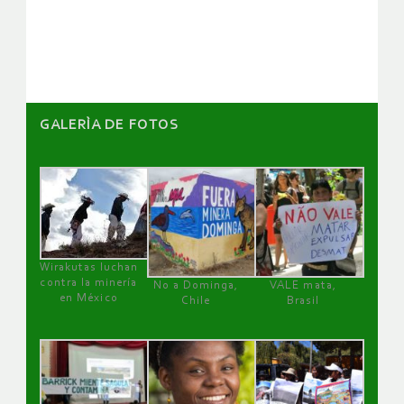
artículos
GALERÌA DE FOTOS
Wirakutas luchan
contra la minería
No a Dominga,
VALE mata,
en México
Chile
Brasil