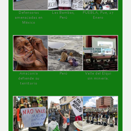
Defensoras
Las Bambas,
PUEBLA, Pue, 27
amenazadas en
Perú
Enero
México
Amazonía
Perú
Valle del Elqui
defiende su
sin minería.
territorio