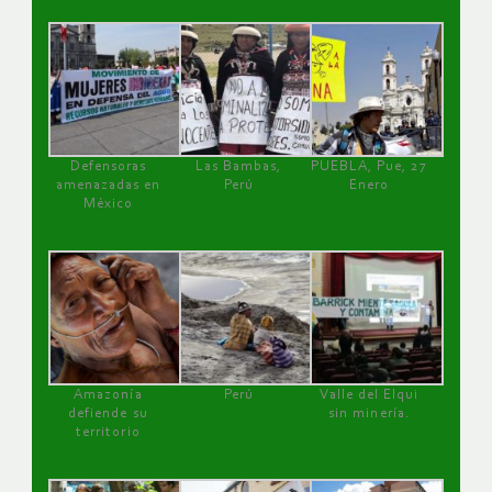
Defensoras
Las Bambas,
PUEBLA, Pue, 27
amenazadas en
Perú
Enero
México
Amazonía
Perú
Valle del Elqui
defiende su
sin minería.
territorio