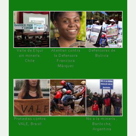
Valle de Elqui
Atentan contra
Defensoras de
sin minería.
la Defensora
Bolivia
Chile
Francisca
Márquez
Protestas contra
No a la minería ,
VALE, Brasil
Bariloche,
Argentina