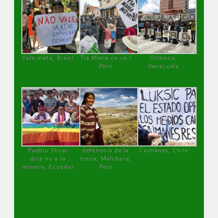
Vale mata, Brasil
Tía María no va !
Orinoco,
Perú
Venezuela
Pueblo Shuar
defensora de la
Caimanes, Chile
dice no a la
tierra, Melchora,
minería, Ecuador
Perú