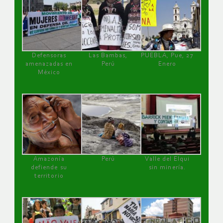
Defensoras
Las Bambas,
PUEBLA, Pue, 27
amenazadas en
Perú
Enero
México
Amazonía
Perú
Valle del Elqui
defiende su
sin minería.
territorio