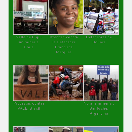
Valle de Elqui
Atentan contra
Defensoras de
sin minería.
la Defensora
Bolivia
Chile
Francisca
Márquez
Protestas contra
No a la minería ,
VALE, Brasil
Bariloche,
Argentina