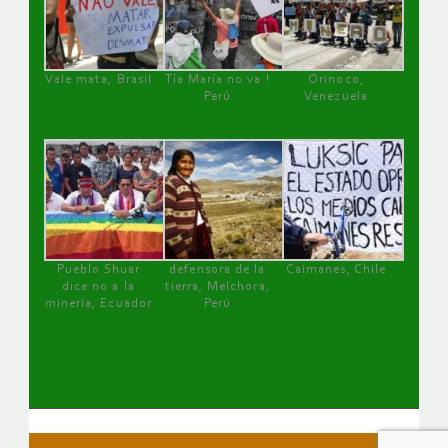
Vale mata, Brasil
Tía María no va !
Orinoco,
Perú
Venezuela
Pueblo Shuar
defensora de la
Caimanes, Chile
dice no a la
tierra, Melchora,
minería, Ecuador
Perú