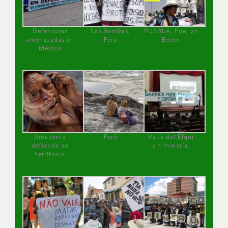
Defensoras
Las Bambas,
PUEBLA, Pue, 27
amenazadas en
Perú
Enero
México
Amazonía
Perú
Valle del Elqui
defiende su
sin minería.
territorio