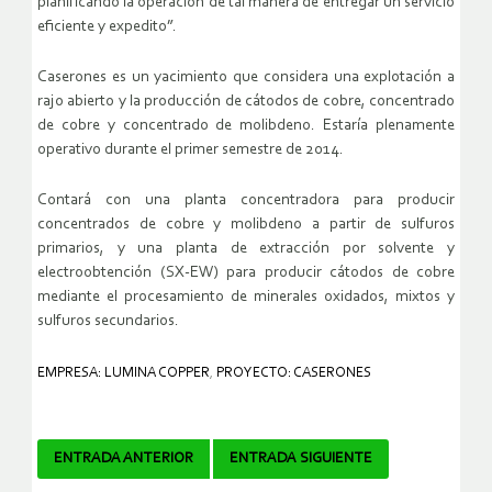
planificando la operación de tal manera de entregar un servicio
eficiente y expedito”.
Caserones es un yacimiento que considera una explotación a
rajo abierto y la producción de cátodos de cobre, concentrado
de cobre y concentrado de molibdeno. Estaría plenamente
operativo durante el primer semestre de 2014.
Contará con una planta concentradora para producir
concentrados de cobre y molibdeno a partir de sulfuros
primarios, y una planta de extracción por solvente y
electroobtención (SX-EW) para producir cátodos de cobre
mediante el procesamiento de minerales oxidados, mixtos y
sulfuros secundarios.
EMPRESA: LUMINA COPPER
,
PROYECTO: CASERONES
Navegador
ENTRADA ANTERIOR
ENTRADA SIGUIENTE