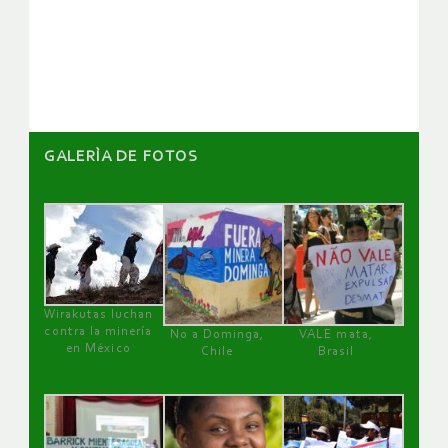
de
artículos
GALERÌA DE FOTOS
Wirakutas luchan
contra la minería
No a Dominga,
VALE mata,
en México
Chile
Brasil