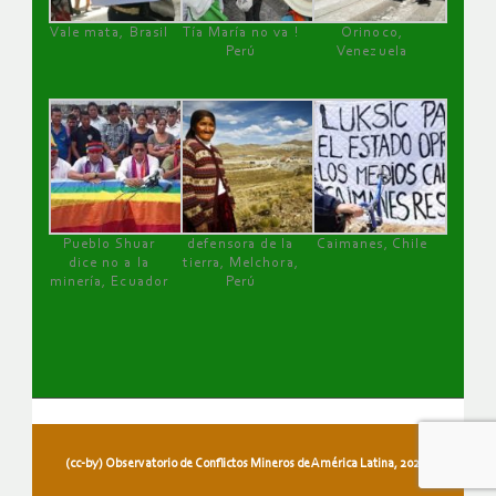
Vale mata, Brasil
Tía María no va !
Orinoco,
Perú
Venezuela
Pueblo Shuar
defensora de la
Caimanes, Chile
dice no a la
tierra, Melchora,
minería, Ecuador
Perú
(cc-by) Observatorio de Conflictos Mineros de América Latina, 2026