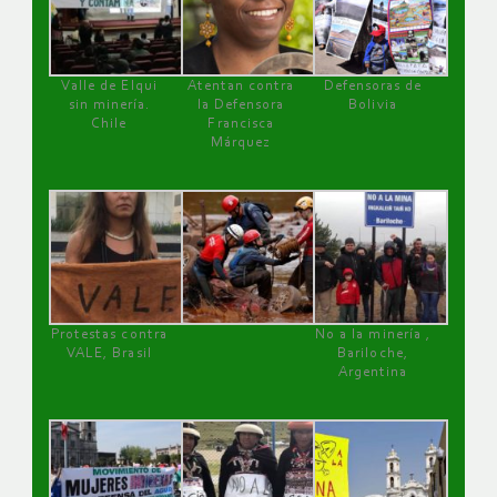
Valle de Elqui
Atentan contra
Defensoras de
sin minería.
la Defensora
Bolivia
Chile
Francisca
Márquez
Protestas contra
No a la minería ,
VALE, Brasil
Bariloche,
Argentina