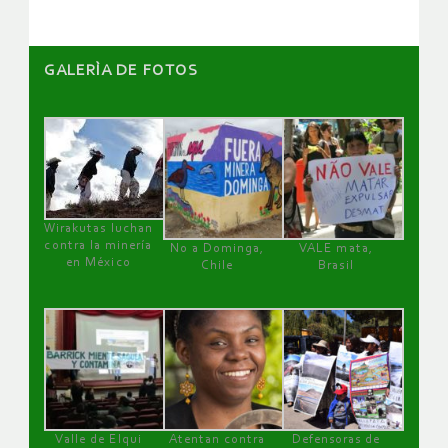
GALERÌA DE FOTOS
Wirakutas luchan
contra la minería
No a Dominga,
VALE mata,
en México
Chile
Brasil
Valle de Elqui
Atentan contra
Defensoras de