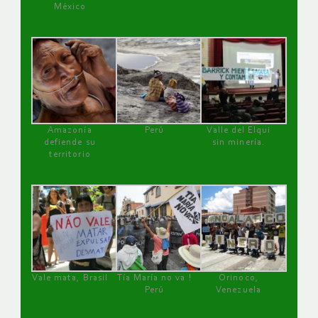
México
Amazonía
Perú
Valle del Elqui
defiende su
sin minería.
territorio
Vale mata, Brasil
Tía María no va !
Orinoco,
Perú
Venezuela