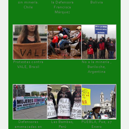
sin minería.
la Defensora
Bolivia
Chile
Francisca
Márquez
Protestas contra
No a la minería ,
VALE, Brasil
Bariloche,
Argentina
Defensoras
Las Bambas,
PUEBLA, Pue, 27
amenazadas en
Perú
Enero