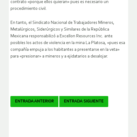
contrato «porque ellos quieran» pues es necesario un
procedimiento civil.
En tanto, el Sindicato Nacional de Trabajadores Mineros,
Metalúrgicos, Siderúrgicos y Similares de la República
Mexicana responsabilizó a Excellon Resources Inc. ante
posibles los actos de violencia en la mina La Platosa, «pues esa
compañía empuja a los habitantes a presentarse en la veta»
para «presionar» a mineros y a ejidatarios a desalojar.
Navegador
ENTRADA ANTERIOR
ENTRADA SIGUIENTE
de
artículos