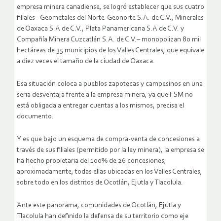
empresa minera canadiense, se logró establecer que sus cuatro
filiales –Geometales del Norte-Geonorte S.A. de C.V., Minerales
de Oaxaca S.A de C.V., Plata Panamericana S.A de C.V. y
Compañía Minera Cuzcatlán S.A. de C.V.– monopolizan 80 mil
hectáreas de 35 municipios de los Valles Centrales, que equivale
a diez veces el tamaño de la ciudad de Oaxaca.
Esa situación coloca a pueblos zapotecas y campesinos en una
seria desventaja frente a la empresa minera, ya que FSM no
está obligada a entregar cuentas a los mismos, precisa el
documento.
Y es que bajo un esquema de compra-venta de concesiones a
través de sus filiales (permitido por la ley minera), la empresa se
ha hecho propietaria del 100% de 26 concesiones,
aproximadamente, todas ellas ubicadas en los Valles Centrales,
sobre todo en los distritos de Ocotlán, Ejutla y Tlacolula.
Ante este panorama, comunidades de Ocotlán, Ejutla y
Tlacolula han definido la defensa de su territorio como eje