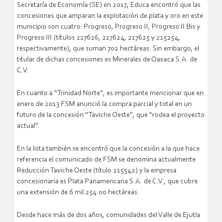
Secretaría de Economía (SE) en 2017, Educa encontró que las
concesiones que amparan la explotación de plata y oro en este
municipio son cuatro: Progreso, Progreso II, Progreso II Bis y
Progreso III (títulos 217626, 217624, 217625 y 215254,
respectivamente), que suman 702 hectáreas. Sin embargo, el
titular de dichas concesiones es Minerales de Oaxaca S.A. de
C.V.
En cuanto a “Trinidad Norte”, es importante mencionar que en
enero de 2013 FSM anunció la compra parcial y total en un
futuro de la concesión “Taviche Oeste”, que “rodea el proyecto
actual”.
En la lista también se encontró que la concesión a la que hace
referencia el comunicado de FSM se denomina actualmente
Reducción Taviche Oeste (título 215542) y la empresa
concesionaria es Plata Panamericana S.A. de C.V., que cubre
una extensión de 6 mil 254.00 hectáreas.
Desde hace más de dos años, comunidades del Valle de Ejutla