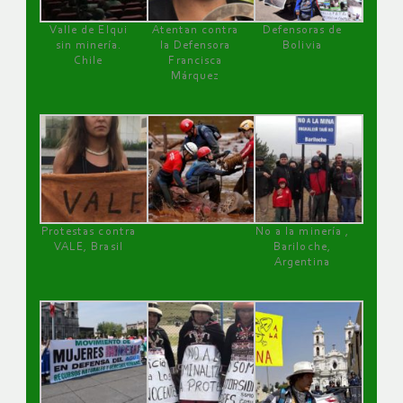
Valle de Elqui
Atentan contra
Defensoras de
sin minería.
la Defensora
Bolivia
Chile
Francisca
Márquez
Protestas contra
No a la minería ,
VALE, Brasil
Bariloche,
Argentina