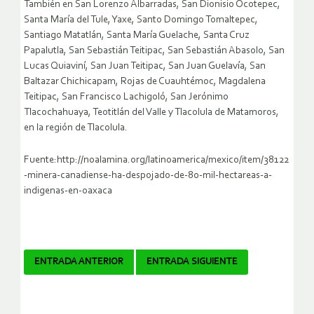
También en San Lorenzo Albarradas, San Dionisio Ocotepec,
Santa María del Tule, Yaxe, Santo Domingo Tomaltepec,
Santiago Matatlán, Santa María Guelache, Santa Cruz
Papalutla, San Sebastián Teitipac, San Sebastián Abasolo, San
Lucas Quiaviní, San Juan Teitipac, San Juan Guelavía, San
Baltazar Chichicapam, Rojas de Cuauhtémoc, Magdalena
Teitipac, San Francisco Lachigoló, San Jerónimo
Tlacochahuaya, Teotitlán del Valle y Tlacolula de Matamoros,
en la región de Tlacolula.
Fuente:http://noalamina.org/latinoamerica/mexico/item/38122
-minera-canadiense-ha-despojado-de-80-mil-hectareas-a-
indigenas-en-oaxaca
Navegador
ENTRADA ANTERIOR
ENTRADA SIGUIENTE
de