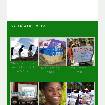
artículos
GALERÌA DE FOTOS
Wirakutas luchan
contra la minería
No a Dominga,
VALE mata,
en México
Chile
Brasil