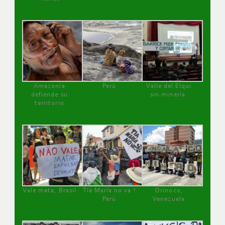
Amazonía
Perú
Valle del Elqui
defiende su
sin minería.
territorio
Vale mata, Brasil
Tía María no va !
Orinoco,
Perú
Venezuela