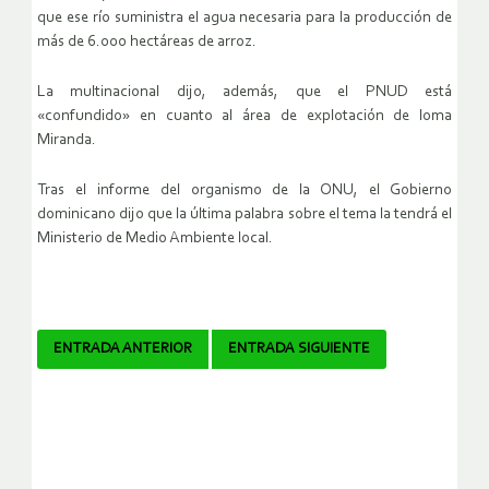
que ese río suministra el agua necesaria para la producción de
más de 6.000 hectáreas de arroz.
La multinacional dijo, además, que el PNUD está
«confundido» en cuanto al área de explotación de loma
Miranda.
Tras el informe del organismo de la ONU, el Gobierno
dominicano dijo que la última palabra sobre el tema la tendrá el
Ministerio de Medio Ambiente local.
Navegador
ENTRADA ANTERIOR
ENTRADA SIGUIENTE
de
artículos