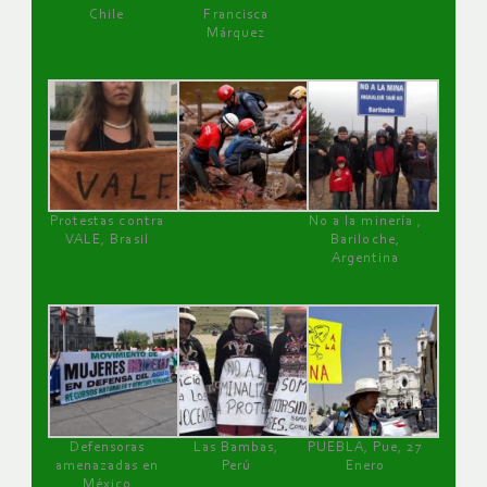
Chile
Francisca
Márquez
Protestas contra
No a la minería ,
VALE, Brasil
Bariloche,
Argentina
Defensoras
Las Bambas,
PUEBLA, Pue, 27
amenazadas en
Perú
Enero
México