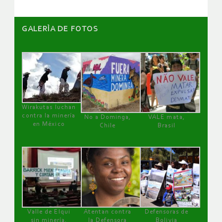
GALERÌA DE FOTOS
Wirakutas luchan
contra la minería
No a Dominga,
VALE mata,
en México
Chile
Brasil
Valle de Elqui
Atentan contra
Defensoras de
sin minería.
la Defensora
Bolivia