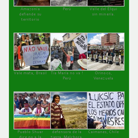
Amazonía
Perú
Valle del Elqui
defiende su
sin minería.
territorio
Vale mata, Brasil
Tía María no va !
Orinoco,
Perú
Venezuela
Pueblo Shuar
defensora de la
Caimanes, Chile
dice no a la
tierra, Melchora,