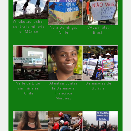
Wirakutas luchan
contra la minería
No a Dominga,
VALE mata,
en México
Chile
Brasil
Valle de Elqui
Atentan contra
Defensoras de
sin minería.
la Defensora
Bolivia
Chile
Francisca
Márquez