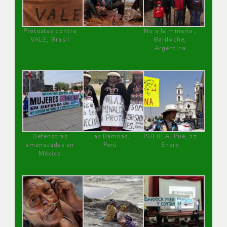
Protestas contra
No a la minería ,
VALE, Brasil
Bariloche,
Argentina
Defensoras
Las Bambas,
PUEBLA, Pue, 27
amenazadas en
Perú
Enero
México