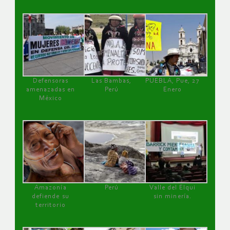
Defensoras
Las Bambas,
PUEBLA, Pue, 27
amenazadas en
Perú
Enero
México
Amazonía
Perú
Valle del Elqui
defiende su
sin minería.
territorio