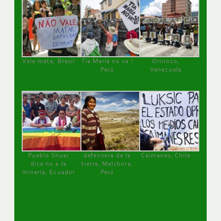
Vale mata, Brasil
Tía María no va !
Orinoco,
Perú
Venezuela
Pueblo Shuar
defensora de la
Caimanes, Chile
dice no a la
tierra, Melchora,
minería, Ecuador
Perú