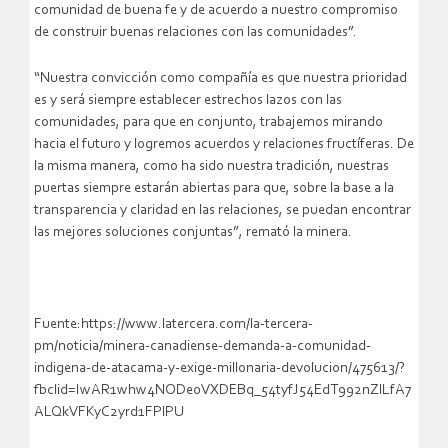
comunidad de buena fe y de acuerdo a nuestro compromiso
de construir buenas relaciones con las comunidades”.
“Nuestra convicción como compañía es que nuestra prioridad
es y será siempre establecer estrechos lazos con las
comunidades, para que en conjunto, trabajemos mirando
hacia el futuro y logremos acuerdos y relaciones fructíferas. De
la misma manera, como ha sido nuestra tradición, nuestras
puertas siempre estarán abiertas para que, sobre la base a la
transparencia y claridad en las relaciones, se puedan encontrar
las mejores soluciones conjuntas”, remató la minera.
Fuente:https://www.latercera.com/la-tercera-
pm/noticia/minera-canadiense-demanda-a-comunidad-
indigena-de-atacama-y-exige-millonaria-devolucion/475613/?
fbclid=IwAR1whw4NODe0VXDEBq_54tyfJ54EdT992nZlLfA7
ALQkVFKyC2yrd1FPlPU