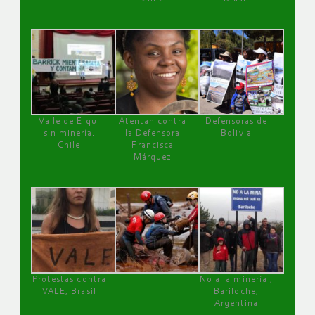
Valle de Elqui
Atentan contra
Defensoras de
sin minería.
la Defensora
Bolivia
Chile
Francisca
Márquez
Protestas contra
No a la minería ,
VALE, Brasil
Bariloche,
Argentina