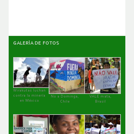
de
artículos
GALERÌA DE FOTOS
Wirakutas luchan
contra la minería
No a Dominga,
VALE mata,
en México
Chile
Brasil