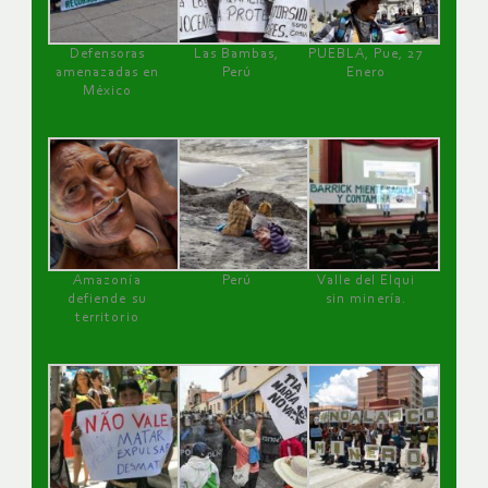
Defensoras
Las Bambas,
PUEBLA, Pue, 27
amenazadas en
Perú
Enero
México
Amazonía
Perú
Valle del Elqui
defiende su
sin minería.
territorio