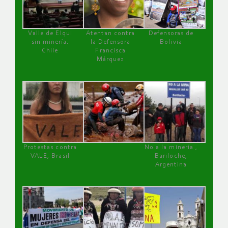
Valle de Elqui
Atentan contra
Defensoras de
sin minería.
la Defensora
Bolivia
Chile
Francisca
Márquez
Protestas contra
No a la minería ,
VALE, Brasil
Bariloche,
Argentina