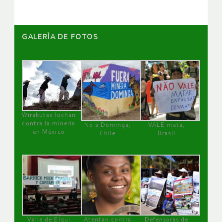
GALERÌA DE FOTOS
Wirakutas luchan
contra la minería
No a Dominga,
VALE mata,
en México
Chile
Brasil
Valle de Elqui
Atentan contra
Defensoras de