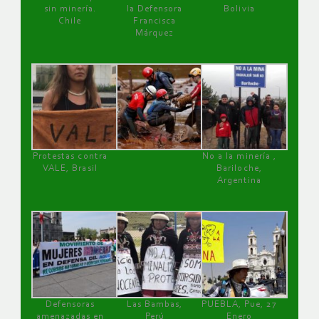
sin minería.
la Defensora
Bolivia
Chile
Francisca
Márquez
Protestas contra
No a la minería ,
VALE, Brasil
Bariloche,
Argentina
Defensoras
Las Bambas,
PUEBLA, Pue, 27
amenazadas en
Perú
Enero