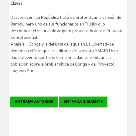
Claves
Desconocen. La República trató de profundizar la versión de
Barrick, pero uno de sus funcionarios en Trujillo dijo
desconocer el recurso de amparo presentado ante el Tribunal
Constitucional.
Análisis. «Conga y la defensa del agua en La Libertad» se
denomina el foro que los editores de la revista AMARU han
dado al evento que tiene como finalidad sensibilizar a la
población sobre la problemática de Conga y del Proyecto
Lagunas Sur.
Navegador
ENTRADA ANTERIOR
ENTRADA SIGUIENTE
de
artículos