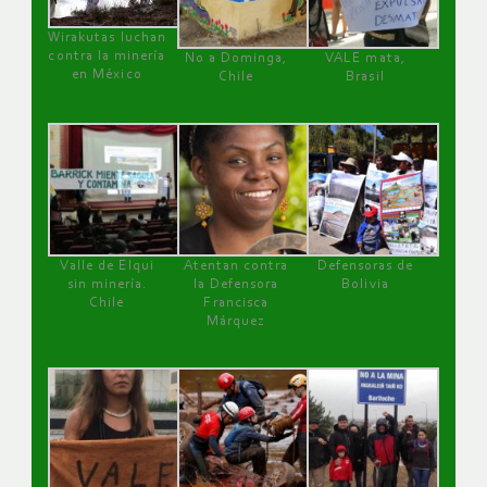
Wirakutas luchan
contra la minería
No a Dominga,
VALE mata,
en México
Chile
Brasil
Valle de Elqui
Atentan contra
Defensoras de
sin minería.
la Defensora
Bolivia
Chile
Francisca
Márquez