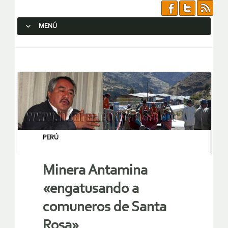
MENÚ
SALTAR AL CONTENIDO.
PERÚ
Minera Antamina
«engatusando a
comuneros de Santa
Rosa»