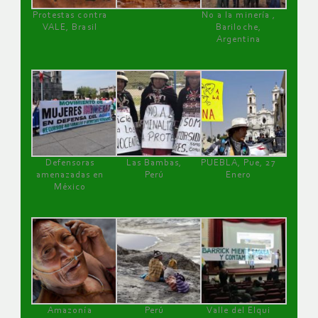
Protestas contra
No a la minería ,
VALE, Brasil
Bariloche,
Argentina
Defensoras
Las Bambas,
PUEBLA, Pue, 27
amenazadas en
Perú
Enero
México
Amazonía
Perú
Valle del Elqui