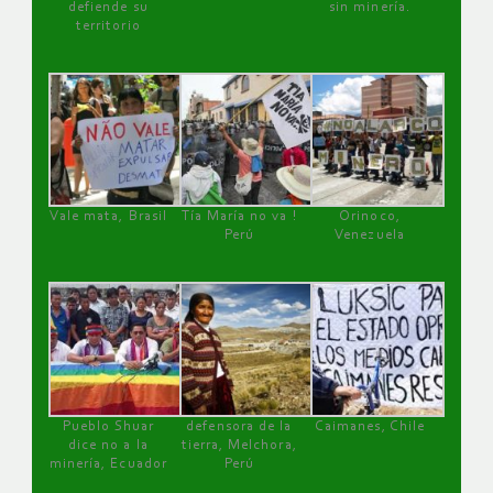
defiende su
sin minería.
territorio
Vale mata, Brasil
Tía María no va !
Orinoco,
Perú
Venezuela
Pueblo Shuar
defensora de la
Caimanes, Chile
dice no a la
tierra, Melchora,
minería, Ecuador
Perú