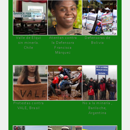
Valle de Elqui
Atentan contra
Defensoras de
sin minería.
la Defensora
Bolivia
Chile
Francisca
Márquez
Protestas contra
No a la minería ,
VALE, Brasil
Bariloche,
Argentina