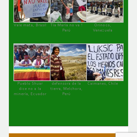
Vale mata, Brasil
Tía María no va !
Orinoco,
Perú
Venezuela
Pueblo Shuar
defensora de la
Caimanes, Chile
dice no a la
tierra, Melchora,
minería, Ecuador
Perú