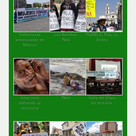
Defensoras
Las Bambas,
PUEBLA, Pue, 27
amenazadas en
Perú
Enero
México
Amazonía
Perú
Valle del Elqui
defiende su
sin minería.
territorio