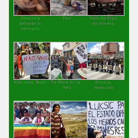
Amazonía
Perú
Valle del Elqui
defiende su
sin minería.
territorio
Vale mata, Brasil
Tía María no va !
Orinoco,
Perú
Venezuela