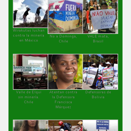
Wirakutas luchan
contra la minería
No a Dominga,
VALE mata,
en México
Chile
Brasil
Valle de Elqui
Atentan contra
Defensoras de
sin minería.
la Defensora
Bolivia
Chile
Francisca
Márquez