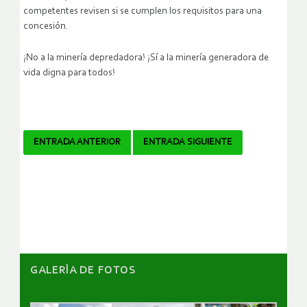
competentes revisen si se cumplen los requisitos para una
concesión.
¡No a la minería depredadora! ¡Sí a la minería generadora de
vida digna para todos!
Navegador
ENTRADA ANTERIOR
ENTRADA SIGUIENTE
de
artículos
GALERÌA DE FOTOS