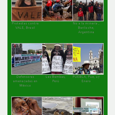
Protestas contra
No a la minería ,
VALE, Brasil
Bariloche,
Argentina
Defensoras
Las Bambas,
PUEBLA, Pue, 27
amenazadas en
Perú
Enero
México