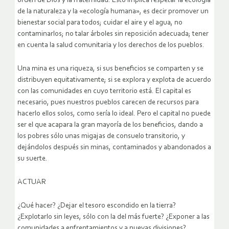
orden de Dios y la fraternidad. Esto implica respetar la ecología
de la naturaleza y la «ecología humana», es decir promover un
bienestar social para todos; cuidar el aire y el agua, no
contaminarlos; no talar árboles sin reposición adecuada; tener
en cuenta la salud comunitaria y los derechos de los pueblos.
Una mina es una riqueza, si sus beneficios se comparten y se
distribuyen equitativamente; si se explora y explota de acuerdo
con las comunidades en cuyo territorio está. El capital es
necesario, pues nuestros pueblos carecen de recursos para
hacerlo ellos solos, como sería lo ideal. Pero el capital no puede
ser el que acapara la gran mayoría de los beneficios, dando a
los pobres sólo unas migajas de consuelo transitorio, y
dejándolos después sin minas, contaminados y abandonados a
su suerte.
ACTUAR
¿Qué hacer? ¿Dejar el tesoro escondido en la tierra?
¿Explotarlo sin leyes, sólo con la del más fuerte? ¿Exponer a las
comunidades a enfrentamientos y a nuevas divisiones?