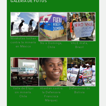
GALERÌA DE FOTOS
Wirakutas luchan
contra la minería
No a Dominga,
VALE mata,
en México
Chile
Brasil
Valle de Elqui
Atentan contra
Defensoras de
sin minería.
la Defensora
Bolivia
Chile
Francisca
Márquez