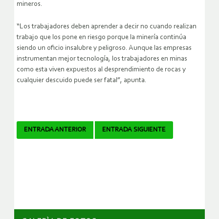
mineros.
“Los trabajadores deben aprender a decir no cuando realizan
trabajo que los pone en riesgo porque la minería continúa
siendo un oficio insalubre y peligroso. Aunque las empresas
instrumentan mejor tecnología, los trabajadores en minas
como esta viven expuestos al desprendimiento de rocas y
cualquier descuido puede ser fatal”, apunta.
Navegador
ENTRADA ANTERIOR
ENTRADA SIGUIENTE
de
artículos