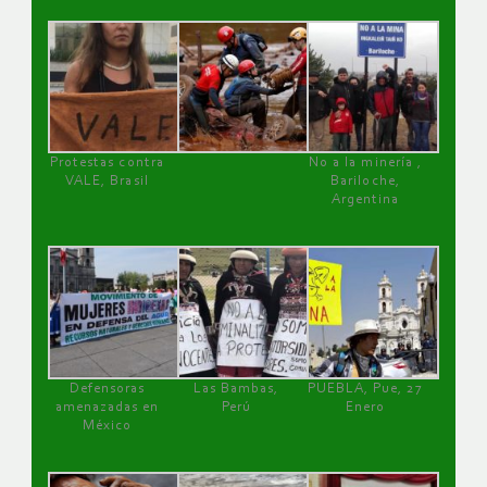
Protestas contra
No a la minería ,
VALE, Brasil
Bariloche,
Argentina
Defensoras
Las Bambas,
PUEBLA, Pue, 27
amenazadas en
Perú
Enero
México