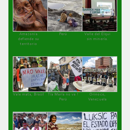
Amazonía
Perú
Valle del Elqui
defiende su
sin minería.
territorio
Vale mata, Brasil
Tía María no va !
Orinoco,
Perú
Venezuela