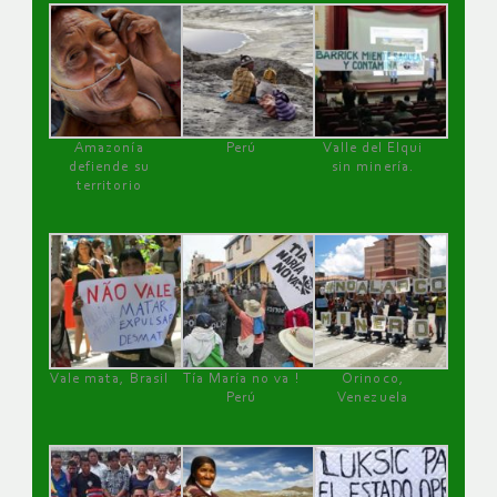
Amazonía
Perú
Valle del Elqui
defiende su
sin minería.
territorio
Vale mata, Brasil
Tía María no va !
Orinoco,
Perú
Venezuela