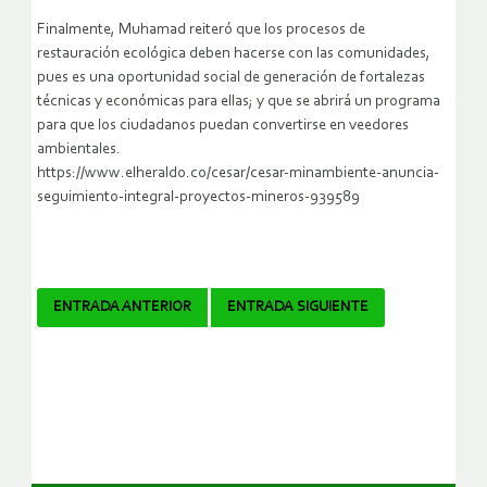
Finalmente, Muhamad reiteró que los procesos de
restauración ecológica deben hacerse con las comunidades,
pues es una oportunidad social de generación de fortalezas
técnicas y económicas para ellas; y que se abrirá un programa
para que los ciudadanos puedan convertirse en veedores
ambientales.
https://www.elheraldo.co/cesar/cesar-minambiente-anuncia-
seguimiento-integral-proyectos-mineros-939589
Navegador
ENTRADA ANTERIOR
ENTRADA SIGUIENTE
de
artículos