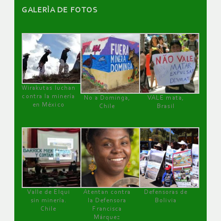
GALERÌA DE FOTOS
Wirakutas luchan
contra la minería
No a Dominga,
VALE mata,
en México
Chile
Brasil
Valle de Elqui
Atentan contra
Defensoras de
sin minería.
la Defensora
Bolivia
Chile
Francisca
Márquez