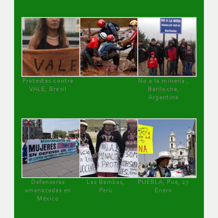
Protestas contra
No a la minería ,
VALE, Brasil
Bariloche,
Argentina
Defensoras
Las Bambas,
PUEBLA, Pue, 27
amenazadas en
Perú
Enero
México