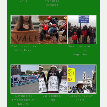
Chile
Francisca
Márquez
Protestas contra
No a la minería ,
VALE, Brasil
Bariloche,
Argentina
Defensoras
Las Bambas,
PUEBLA, Pue, 27
amenazadas en
Perú
Enero
México