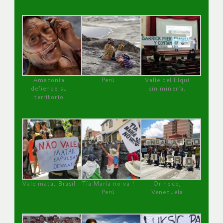
Amazonía
Perú
Valle del Elqui
defiende su
sin minería.
territorio
Vale mata, Brasil
Tía María no va !
Orinoco,
Perú
Venezuela