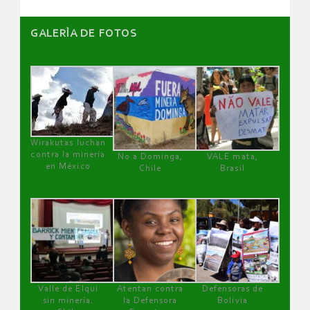
GALERÌA DE FOTOS
Wirakutas luchan
contra la minería
No a Dominga,
VALE mata,
en México
Chile
Brasil
Valle de Elqui
Atentan contra
Defensoras de
sin minería.
la Defensora
Bolivia