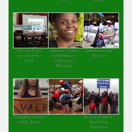
Valle de Elqui
Atentan contra
Defensoras de
sin minería.
la Defensora
Bolivia
Chile
Francisca
Márquez
Protestas contra
No a la minería ,
VALE, Brasil
Bariloche,
Argentina