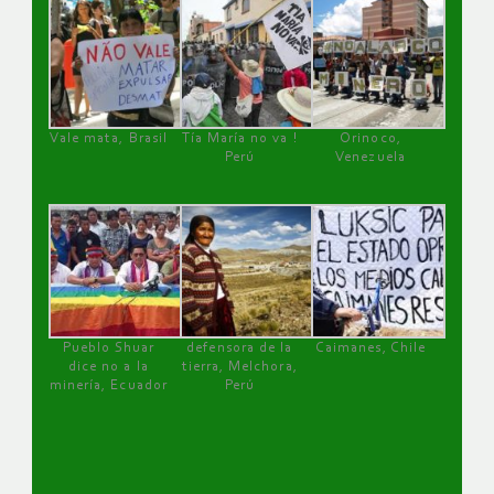
Vale mata, Brasil
Tía María no va !
Orinoco,
Perú
Venezuela
Pueblo Shuar
defensora de la
Caimanes, Chile
dice no a la
tierra, Melchora,
minería, Ecuador
Perú