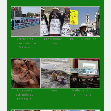
Defensoras
Las Bambas,
PUEBLA, Pue, 27
amenazadas en
Perú
Enero
México
Amazonía
Perú
Valle del Elqui
defiende su
sin minería.
territorio