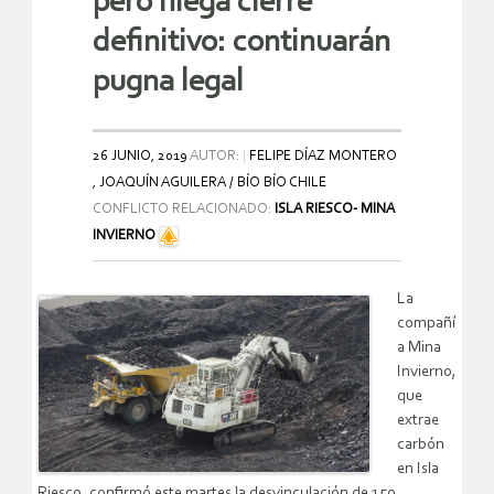
pero niega cierre
definitivo: continuarán
pugna legal
26 JUNIO, 2019
AUTOR:
FELIPE DÍAZ MONTERO
, JOAQUÍN AGUILERA / BÍO BÍO CHILE
CONFLICTO RELACIONADO:
ISLA RIESCO- MINA
INVIERNO
La
compañí
a Mina
Invierno,
que
extrae
carbón
en Isla
Riesco, confirmó este martes la desvinculación de 150