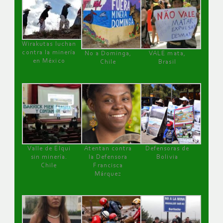
Wirakutas luchan
contra la minería
No a Dominga,
VALE mata,
en México
Chile
Brasil
Valle de Elqui
Atentan contra
Defensoras de
sin minería.
la Defensora
Bolivia
Chile
Francisca
Márquez