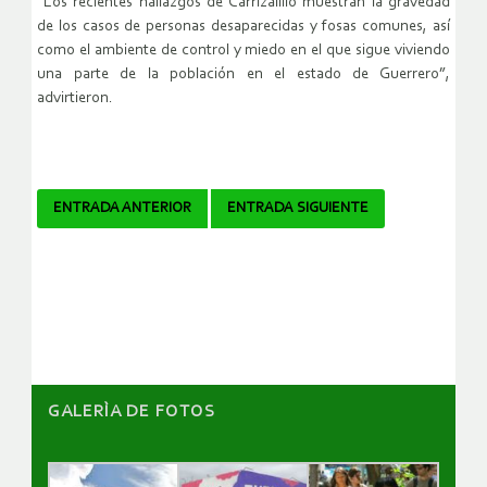
“Los recientes hallazgos de Carrizalillo muestran la gravedad
de los casos de personas desaparecidas y fosas comunes, así
como el ambiente de control y miedo en el que sigue viviendo
una parte de la población en el estado de Guerrero”,
advirtieron.
Navegador
ENTRADA ANTERIOR
ENTRADA SIGUIENTE
de
artículos
GALERÌA DE FOTOS