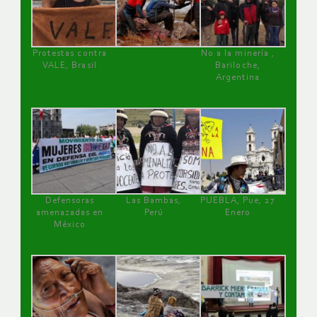
Protestas contra
No a la minería ,
VALE, Brasil
Bariloche,
Argentina
Defensoras
Las Bambas,
PUEBLA, Pue, 27
amenazadas en
Perú
Enero
México