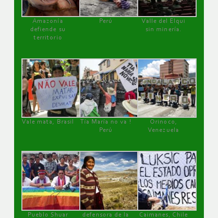
Amazonía
Perú
Valle del Elqui
defiende su
sin minería.
territorio
Vale mata, Brasil
Tía María no va !
Orinoco,
Perú
Venezuela
Pueblo Shuar
defensora de la
Caimanes, Chile