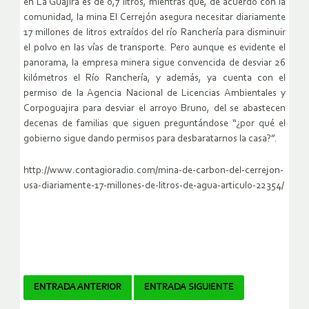
en La Guajira es de 0,7 litros, mientras que, de acuerdo con la
comunidad, la mina El Cerrejón asegura necesitar diariamente
17 millones de litros extraídos del río Ranchería para disminuir
el polvo en las vías de transporte. Pero aunque es evidente el
panorama, la empresa minera sigue convencida de desviar 26
kilómetros el Río Ranchería, y además, ya cuenta con el
permiso de la Agencia Nacional de Licencias Ambientales y
Corpoguajira para desviar el arroyo Bruno, del se abastecen
decenas de familias que siguen preguntándose “¿por qué el
gobierno sigue dando permisos para desbaratarnos la casa?”.
http://www.contagioradio.com/mina-de-carbon-del-cerrejon-
usa-diariamente-17-millones-de-litros-de-agua-articulo-22354/
Navegador
ENTRADA ANTERIOR
ENTRADA SIGUIENTE