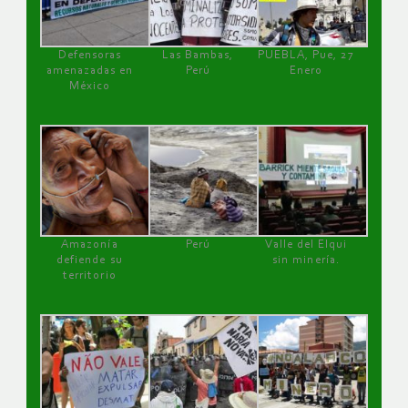
Defensoras
Las Bambas,
PUEBLA, Pue, 27
amenazadas en
Perú
Enero
México
Amazonía
Perú
Valle del Elqui
defiende su
sin minería.
territorio