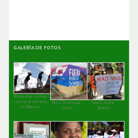
de
artículos
GALERÌA DE FOTOS
Wirakutas luchan
contra la minería
No a Dominga,
VALE mata,
en México
Chile
Brasil