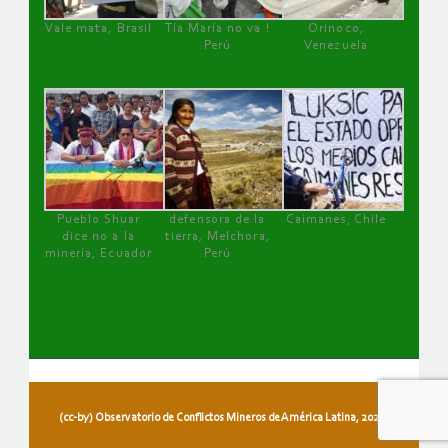
Vale mata, Brasil
Tía María no va !
Orinoco,
Perú
Venezuela
Pueblo Shuar
defensora de la
Caimanes, Chile
dice no a la
tierra, Melchora,
minería, Ecuador
Perú
(cc-by) Observatorio de Conflictos Mineros de América Latina, 2026