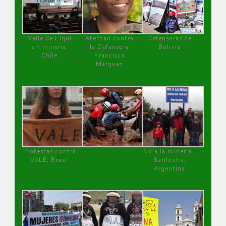
Valle de Elqui
Atentan contra
Defensoras de
sin minería.
la Defensora
Bolivia
Chile
Francisca
Márquez
Protestas contra
No a la minería ,
VALE, Brasil
Bariloche,
Argentina