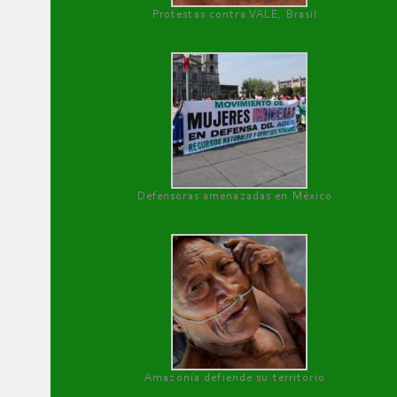
Protestas contra VALE, Brasil
Defensoras amenazadas en México
Amazonía defiende su territorio