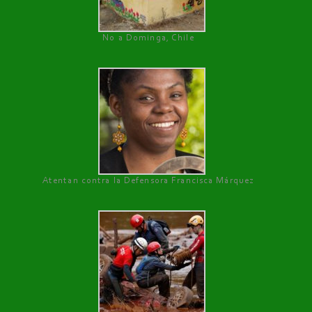
No a Dominga, Chile
Atentan contra la Defensora Francisca Márquez