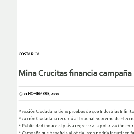
COSTA RICA
Mina Crucitas financia campaña 
11 NOVIEMBRE, 2010
* Acción Ciudadana tiene pruebas de que Industrias Infini
* Acción Ciudadana recurrió al Tribunal Supremo de Eleccio
* Publicidad induce al país a regresar a la polarización entre
* Campaña que beneficia al oficialismo podría incurrir en f