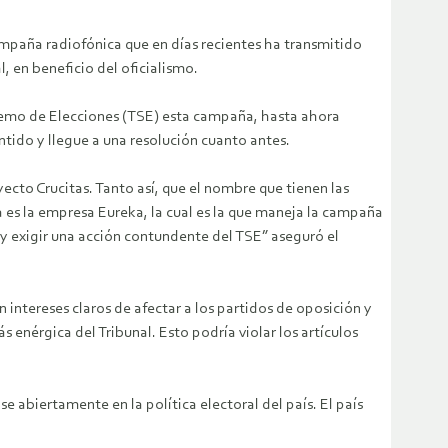
mpaña radiofónica que en días recientes ha transmitido
, en beneficio del oficialismo.
premo de Elecciones (TSE) esta campaña, hasta ahora
tido y llegue a una resolución cuanto antes.
ecto Crucitas. Tanto así, que el nombre que tienen las
 es la empresa Eureka, la cual es la que maneja la campaña
 y exigir una acción contundente del TSE” aseguró el
intereses claros de afectar a los partidos de oposición y
s enérgica del Tribunal. Esto podría violar los artículos
 abiertamente en la política electoral del país. El país