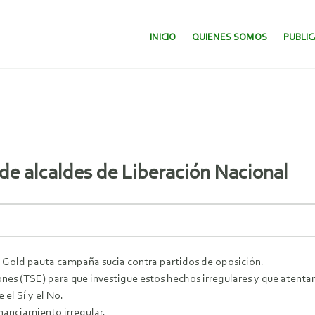
SALTAR AL CONTENIDO.
INICIO
QUIENES SOMOS
PUBLI
de alcaldes de Liberación Nacional
to Gold pauta campaña sucia contra partidos de oposición.
nes (TSE) para que investigue estos hechos irregulares y que atenta
 el Sí y el No.
inanciamiento irregular.