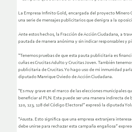
La Empresa Infinito Gold, encargada del proyecto Minero C
una serie de mensajes publicitarios que denigra a la oposici
Ante estos hechos, la Fracción de Acción Ciudadana, a tra
pautada de manera anónima y sin indicar responsables y pid
“Tenemos pruebas de que esta pauta publicitaria es financi
cuñas es Crucitas Adulto y Crucitas Joven. También tenemo
publicitaria de Crucitas. Yo hago uso de mi inmunidad parl
diputado Manrique Oviedo de Acción Ciudadana.
“Es muy grave en el marco de las elecciones municipales qu
beneficiar al PLN. Esta puede ser una manera indirecta de be
120, 123, 128 del Código Electoral” expresó la diputada Y
“Asusta. Esto significa que una empresa extranjera interes
debe unirse para rechazar esta campaña engañosa” expres