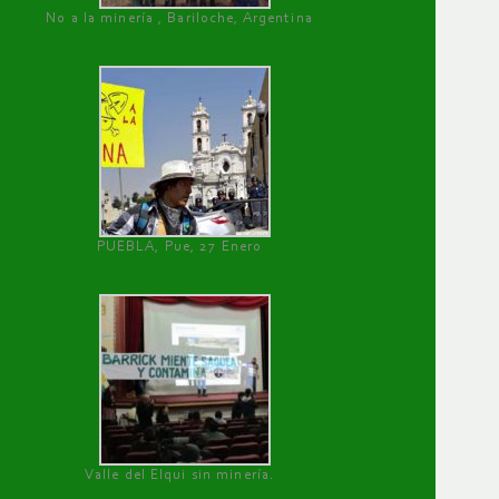
No a la minería , Bariloche, Argentina
PUEBLA, Pue, 27 Enero
Valle del Elqui sin minería.