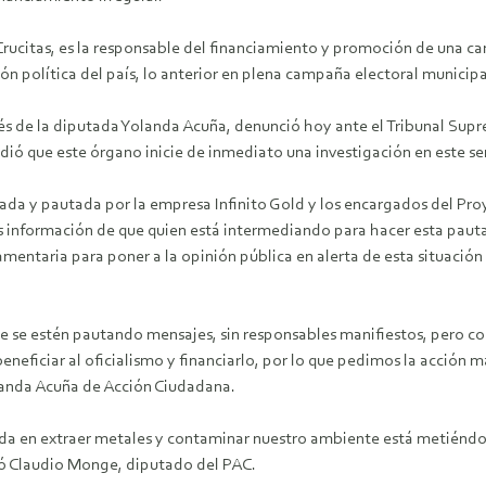
rucitas, es la responsable del financiamiento y promoción de una ca
ón política del país, lo anterior en plena campaña electoral municipal
vés de la diputada Yolanda Acuña, denunció hoy ante el Tribunal Su
ió que este órgano inicie de inmediato una investigación en este sen
ada y pautada por la empresa Infinito Gold y los encargados del Proy
s información de que quien está intermediando para hacer esta pauta
amentaria para poner a la opinión pública en alerta de esta situación
e se estén pautando mensajes, sin responsables manifiestos, pero con 
neficiar al oficialismo y financiarlo, por lo que pedimos la acción má
olanda Acuña de Acción Ciudadana.
ada en extraer metales y contaminar nuestro ambiente está metiéndose
ó Claudio Monge, diputado del PAC.