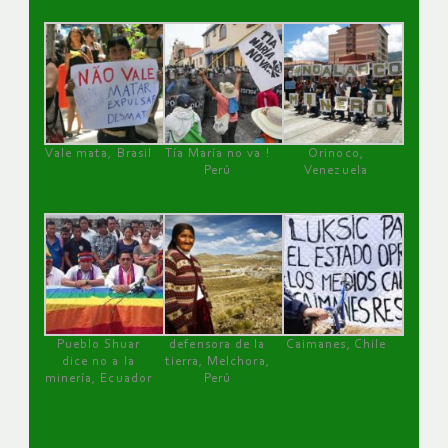
Vale mata, Brasil
Tía María no va !
Orinoco,
Perú
Venezuela
Pueblo Shuar
defensora de la
Caimanes, Chile
dice no a la
tierra, Melchora,
minería, Ecuador
Perú