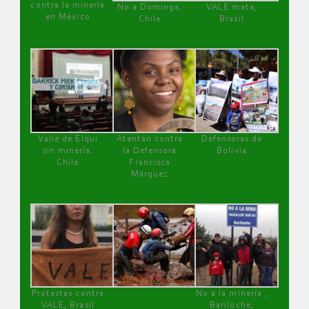
contra la minería
No a Dominga,
VALE mata,
en México
Chile
Brasil
Valle de Elqui
Atentan contra
Defensoras de
sin minería.
la Defensora
Bolivia
Chile
Francisca
Márquez
Protestas contra
No a la minería ,
VALE, Brasil
Bariloche,