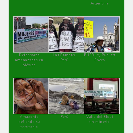
Argentina
Defensoras
Las Bambas,
PUEBLA, Pue, 27
amenazadas en
Perú
Enero
México
Amazonía
Perú
Valle del Elqui
defiende su
sin minería.
territorio