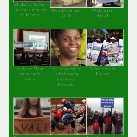
Wirakutas luchan
contra la minería
No a Dominga,
VALE mata,
en México
Chile
Brasil
Valle de Elqui
Atentan contra
Defensoras de
sin minería.
la Defensora
Bolivia
Chile
Francisca
Márquez