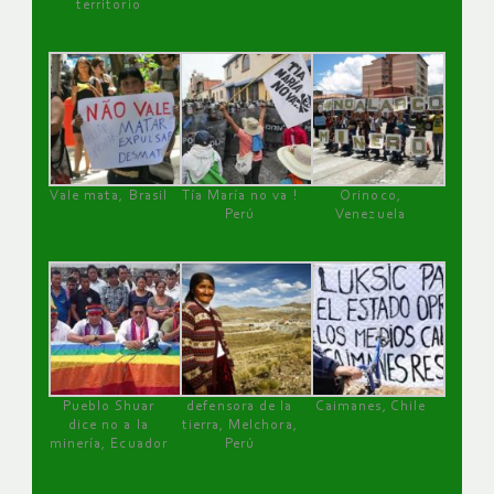
territorio
Vale mata, Brasil
Tía María no va !
Orinoco,
Perú
Venezuela
Pueblo Shuar
defensora de la
Caimanes, Chile
dice no a la
tierra, Melchora,
minería, Ecuador
Perú