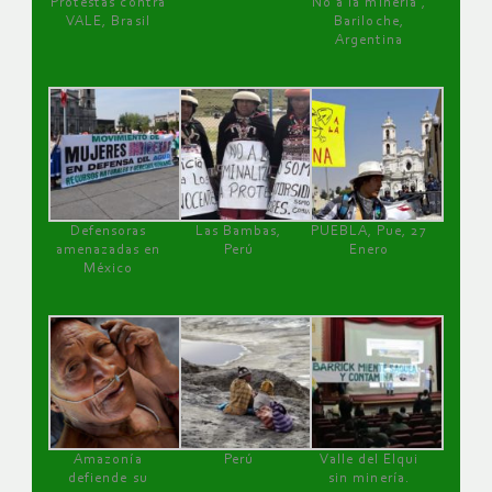
Protestas contra
No a la minería ,
VALE, Brasil
Bariloche,
Argentina
Defensoras
Las Bambas,
PUEBLA, Pue, 27
amenazadas en
Perú
Enero
México
Amazonía
Perú
Valle del Elqui
defiende su
sin minería.