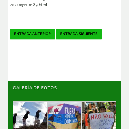
20210911-0189.html
Navegador
ENTRADA ANTERIOR
ENTRADA SIGUIENTE
de
artículos
GALERÌA DE FOTOS