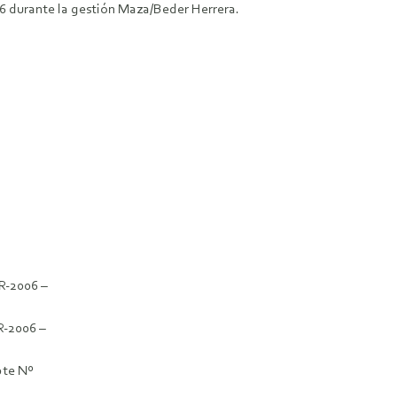
6 durante la gestión Maza/Beder Herrera.
-R-2006 –
R-2006 –
pte Nº