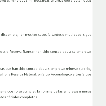
resas mineras 28 mil hectáreas en áreas que afectan otras
a disponible, -en muchos casos faltantes o mutilados- sigue
nuestra Reserva Ramsar han sido concedidas a 17 empresas
eas que han sido concedidas a 4 empresas mineras (uranio,
l, una Reserva Natural, un Sitio Arqueológico y tres Sitios
ege -y que no se cumple-; la nómina de las empresas mineras
tos oficiales completos.