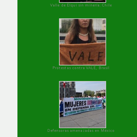
Valle de Elqui sin minería. Chile
Protestas contra VALE, Brasil
Defensoras amenazadas en México