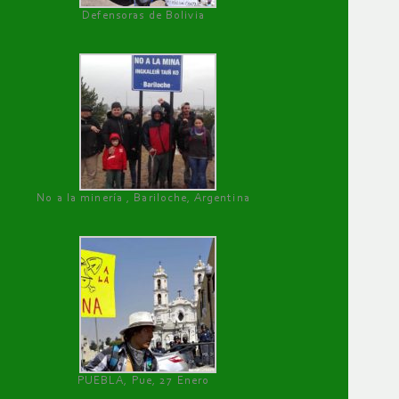
Defensoras de Bolivia
No a la minería , Bariloche, Argentina
PUEBLA, Pue, 27 Enero