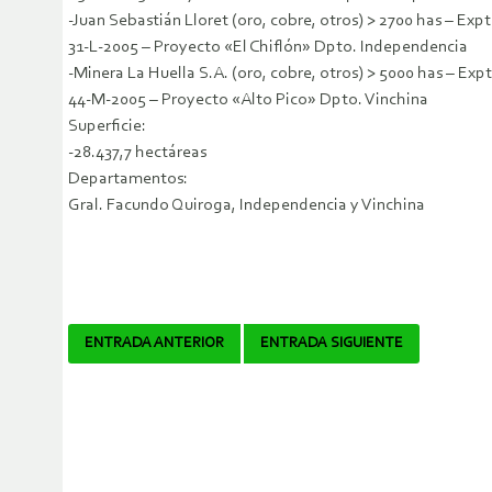
-Juan Sebastián Lloret (oro, cobre, otros) > 2700 has – Expt
31-L-2005 – Proyecto «El Chiflón» Dpto. Independencia
-Minera La Huella S.A. (oro, cobre, otros) > 5000 has – Exp
44-M-2005 – Proyecto «Alto Pico» Dpto. Vinchina
Superficie:
-28.437,7 hectáreas
Departamentos:
Gral. Facundo Quiroga, Independencia y Vinchina
Navegador
ENTRADA ANTERIOR
ENTRADA SIGUIENTE
de
artículos