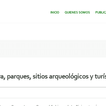
SALTAR AL CONTENIDO.
INICIO
QUIENES SOMOS
PUBLI
a, parques, sitios arqueológicos y tur