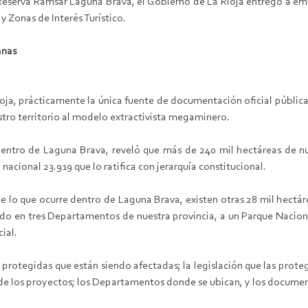
Reserva Ramsar Laguna Brava, el Gobierno de La Rioja entregó a emp
y Zonas de Interés Turístico.
anas
Rioja, prácticamente la única fuente de documentación oficial públic
stro territorio al modelo extractivista megaminero.
dentro de Laguna Brava, reveló que más de 240 mil hectáreas de 
nacional 23.919 que lo ratifica con jerarquía constitucional.
e lo que ocurre dentro de Laguna Brava, existen otras 28 mil hectár
ndo en tres Departamentos de nuestra provincia, a un Parque Naciona
ial.
 protegidas que están siendo afectadas; la legislación que las prot
 de los proyectos; los Departamentos donde se ubican, y los documen