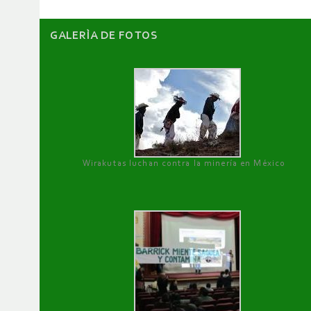
GALERÌA DE FOTOS
Wirakutas luchan contra la minería en México