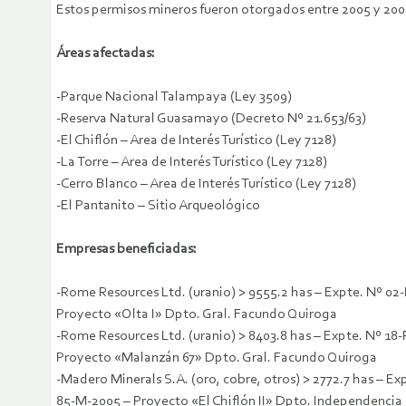
Estos permisos mineros fueron otorgados entre 2005 y 200
Áreas afectadas:
-Parque Nacional Talampaya (Ley 3509)
-Reserva Natural Guasamayo (Decreto Nº 21.653/63)
-El Chiflón – Area de Interés Turístico (Ley 7128)
-La Torre – Area de Interés Turístico (Ley 7128)
-Cerro Blanco – Area de Interés Turístico (Ley 7128)
-El Pantanito – Sitio Arqueológico
Empresas beneficiadas:
-Rome Resources Ltd. (uranio) > 9555.2 has – Expte. Nº 02
Proyecto «Olta I» Dpto. Gral. Facundo Quiroga
-Rome Resources Ltd. (uranio) > 8403.8 has – Expte. Nº 18-
Proyecto «Malanzán 67» Dpto. Gral. Facundo Quiroga
-Madero Minerals S.A. (oro, cobre, otros) > 2772.7 has – Ex
85-M-2005 – Proyecto «El Chiflón II» Dpto. Independencia