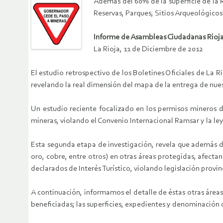
Además del 60% de la superficie de la 
Reservas, Parques, Sitios Arqueológicos 
Informe de Asambleas Ciudadanas Rioj
La Rioja, 11 de Diciembre de 2012
El estudio retrospectivo de los Boletines Oficiales de La 
revelando la real dimensión del mapa de la entrega de nue
Un estudio reciente focalizado en los permisos mineros 
mineras, violando el Convenio Internacional Ramsar y la ley 
Esta segunda etapa de investigación, revela que además d
oro, cobre, entre otros) en otras áreas protegidas, afecta
declarados de Interés Turístico, violando legislación provinc
A continuación, informamos el detalle de éstas otras áreas
beneficiadas; las superficies, expedientes y denominación