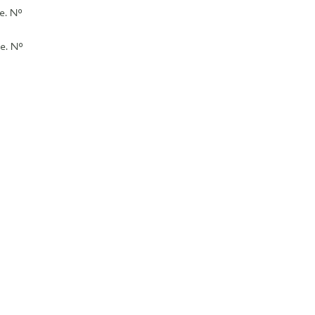
e. Nº
te. Nº