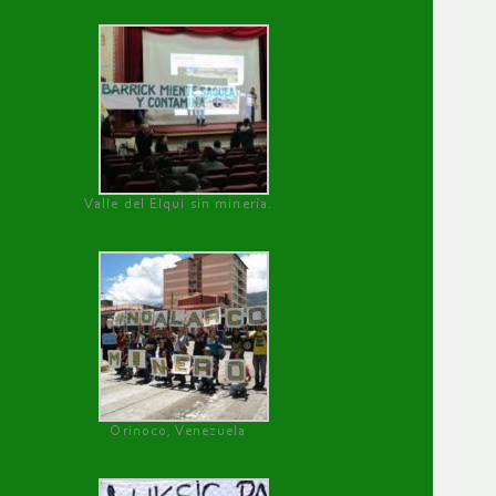
Valle del Elqui sin minería.
Orinoco, Venezuela