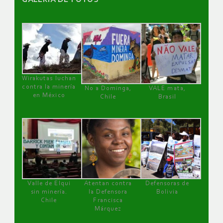
Wirakutas luchan
contra la minería
No a Dominga,
VALE mata,
en México
Chile
Brasil
Valle de Elqui
Atentan contra
Defensoras de
sin minería.
la Defensora
Bolivia
Chile
Francisca
Márquez