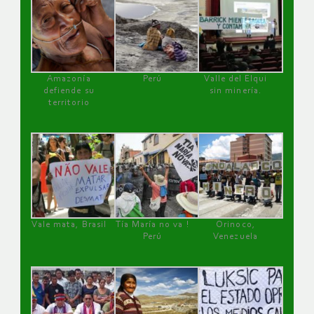
Amazonía
Perú
Valle del Elqui
defiende su
sin minería.
territorio
Vale mata, Brasil
Tía María no va !
Orinoco,
Perú
Venezuela