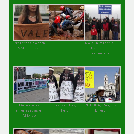
Protestas contra
No a la minería ,
VALE, Brasil
Bariloche,
Argentina
Defensoras
Las Bambas,
PUEBLA, Pue, 27
amenazadas en
Perú
Enero
México