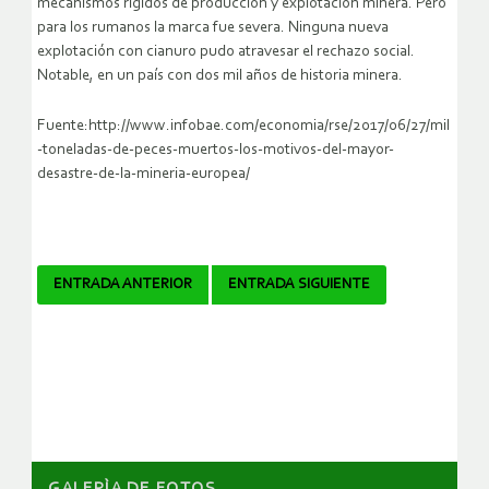
mecanismos rígidos de producción y explotación minera. Pero
para los rumanos la marca fue severa. Ninguna nueva
explotación con cianuro pudo atravesar el rechazo social.
Notable, en un país con dos mil años de historia minera.
Fuente:http://www.infobae.com/economia/rse/2017/06/27/mil
-toneladas-de-peces-muertos-los-motivos-del-mayor-
desastre-de-la-mineria-europea/
Navegador
ENTRADA ANTERIOR
ENTRADA SIGUIENTE
de
artículos
GALERÌA DE FOTOS