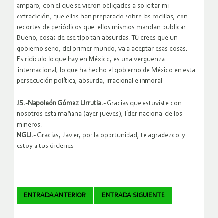
amparo, con el que se vieron obligados a solicitar mi
extradición, que ellos han preparado sobre las rodillas, con
recortes de periódicos que ellos mismos mandan publicar.
Bueno, cosas de ese tipo tan absurdas. Tú crees que un
gobierno serio, del primer mundo, va a aceptar esas cosas.
Es ridículo lo que hay en México, es una vergüenza
internacional, lo que ha hecho el gobierno de México en esta
persecución política, absurda, irracional e inmoral.
JS.-Napoleón Gómez Urrutia.-
Gracias que estuviste con
nosotros esta mañana (ayer jueves), líder nacional de los
mineros.
NGU.-
Gracias, Javier, por la oportunidad, te agradezco y
estoy a tus órdenes
Navegador
ENTRADA ANTERIOR
ENTRADA SIGUIENTE