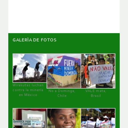
de
artículos
GALERÌA DE FOTOS
Wirakutas luchan
contra la minería
No a Dominga,
VALE mata,
en México
Chile
Brasil