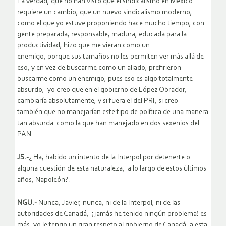
La verdad, que no han visto que el sindicalismo en México
requiere un cambio, que un nuevo sindicalismo moderno,
como el que yo estuve proponiendo hace mucho tiempo, con
gente preparada, responsable, madura, educada para la
productividad, hizo que me vieran como un
enemigo, porque sus tamaños no les permiten ver más allá de
eso, y en vez de buscarme como un aliado, prefirieron
buscarme como un enemigo, pues eso es algo totalmente
absurdo, yo creo que en el gobierno de López Obrador,
cambiaría absolutamente, y si fuera el del PRI, si creo
también que no manejarían este tipo de política de una manera
tan absurda como la que han manejado en dos sexenios del
PAN.
JS.-
¿ Ha, habido un intento de la Interpol por detenerte o
alguna cuestión de esta naturaleza, a lo largo de estos últimos
años, Napoleón?.
NGU.-
Nunca, Javier, nunca, ni de la Interpol, ni de las
autoridades de Canadá, ¡jamás he tenido ningún problema! es
más, yo le tengo un gran respeto al gobierno de Canadá, a esta