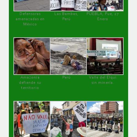
Defensoras
Las Bambas,
PUEBLA, Pue, 27
amenazadas en
Perú
Enero
México
Amazonía
Perú
Valle del Elqui
defiende su
sin minería.
territorio