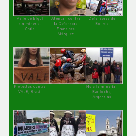
Valle de Elqui
Atentan contra
Defensoras de
sin minería.
la Defensora
Bolivia
Chile
Francisca
Márquez
Protestas contra
No a la minería ,
VALE, Brasil
Bariloche,
Argentina