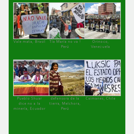
Vale mata, Brasil
Tía María no va !
Orinoco,
Perú
Venezuela
Pueblo Shuar
defensora de la
Caimanes, Chile
dice no a la
tierra, Melchora,
minería, Ecuador
Perú