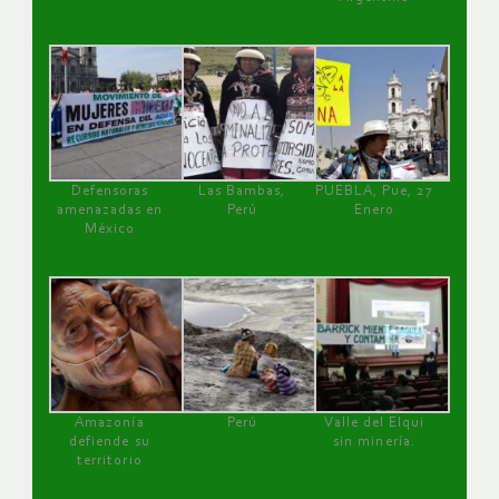
Defensoras
Las Bambas,
PUEBLA, Pue, 27
amenazadas en
Perú
Enero
México
Amazonía
Perú
Valle del Elqui
defiende su
sin minería.
territorio