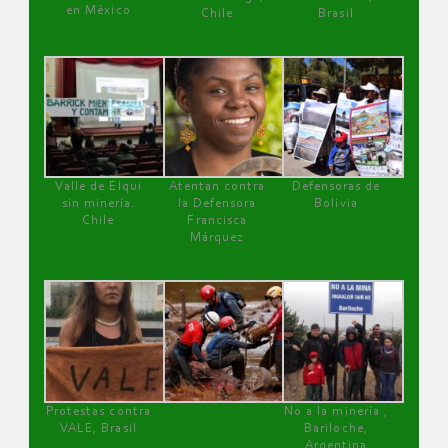
en México
Chile
Brasil
Valle de Elqui
Atentan contra
Defensoras de
sin minería.
la Defensora
Bolivia
Chile
Francisca
Márquez
Protestas contra
No a la minería ,
VALE, Brasil
Bariloche,
Argentina