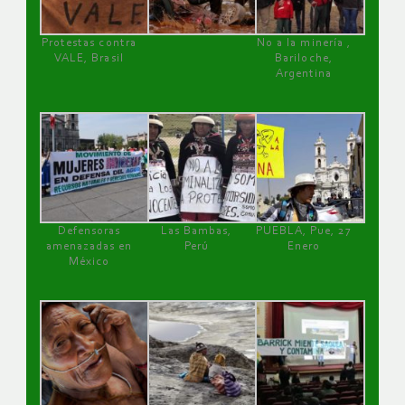
Protestas contra
No a la minería ,
VALE, Brasil
Bariloche,
Argentina
Defensoras
Las Bambas,
PUEBLA, Pue, 27
amenazadas en
Perú
Enero
México