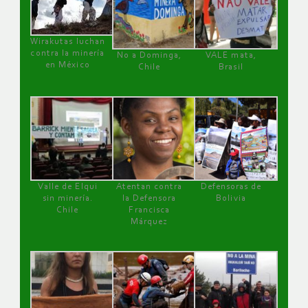
Wirakutas luchan
contra la minería
No a Dominga,
VALE mata,
en México
Chile
Brasil
Valle de Elqui
Atentan contra
Defensoras de
sin minería.
la Defensora
Bolivia
Chile
Francisca
Márquez