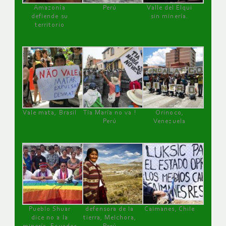
Amazonía
Perú
Valle del Elqui
defiende su
sin minería.
territorio
Vale mata, Brasil
Tía María no va !
Orinoco,
Perú
Venezuela
Pueblo Shuar
defensora de la
Caimanes, Chile
dice no a la
tierra, Melchora,