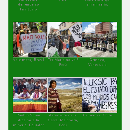
defiende su
sin minería.
territorio
Vale mata, Brasil
Tía María no va !
Orinoco,
Perú
Venezuela
Pueblo Shuar
defensora de la
Caimanes, Chile
dice no a la
tierra, Melchora,
minería, Ecuador
Perú