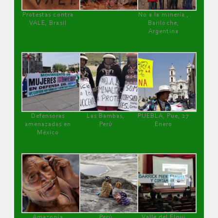
Protestas contra
No a la minería ,
VALE, Brasil
Bariloche,
Argentina
Defensoras
Las Bambas,
PUEBLA, Pue, 27
amenazadas en
Perú
Enero
México
Amazonía
Perú
Valle del Elqui