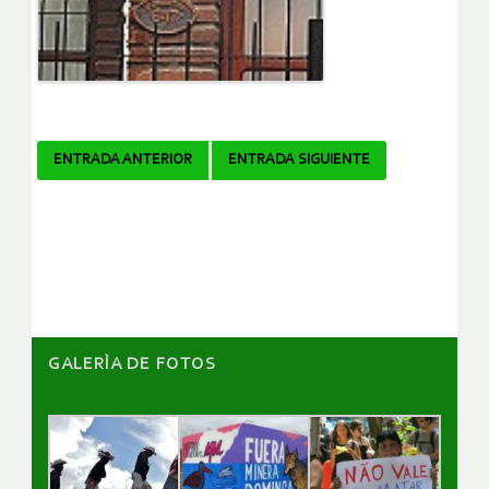
Navegador
ENTRADA ANTERIOR
ENTRADA SIGUIENTE
de
artículos
GALERÌA DE FOTOS