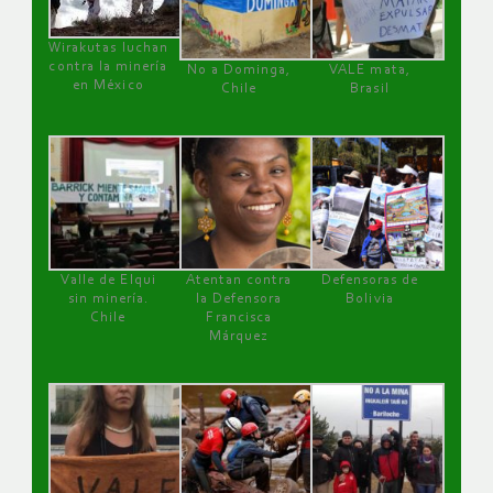
Wirakutas luchan
contra la minería
No a Dominga,
VALE mata,
en México
Chile
Brasil
Valle de Elqui
Atentan contra
Defensoras de
sin minería.
la Defensora
Bolivia
Chile
Francisca
Márquez