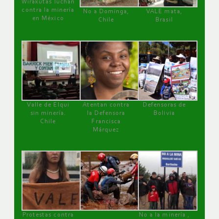
Wirakutas luchan
contra la minería
No a Dominga,
VALE mata,
en México
Chile
Brasil
Valle de Elqui
Atentan contra
Defensoras de
sin minería.
la Defensora
Bolivia
Chile
Francisca
Márquez
Protestas contra
No a la minería ,