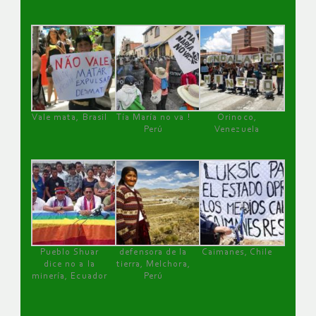
Vale mata, Brasil
Tía María no va !
Orinoco,
Perú
Venezuela
Pueblo Shuar
defensora de la
Caimanes, Chile
dice no a la
tierra, Melchora,
minería, Ecuador
Perú