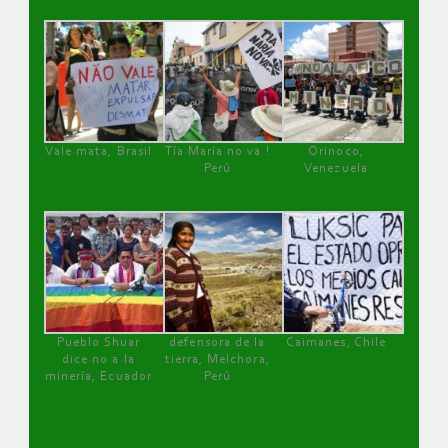
Vale mata, Brasil
Tía María no va !
Orinoco,
Perú
Venezuela
Pueblo Shuar
defensora de la
Caimanes, Chile
dice no a la
tierra, Melchora,
minería, Ecuador
Perú