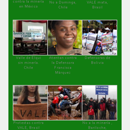
contra la minería
No a Dominga,
VALE mata,
en México
Chile
Brasil
Valle de Elqui
Atentan contra
Defensoras de
sin minería.
la Defensora
Bolivia
Chile
Francisca
Márquez
Protestas contra
No a la minería ,
VALE, Brasil
Bariloche,