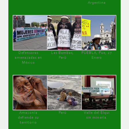
Argentina
Defensoras
Las Bambas,
PUEBLA, Pue, 27
amenazadas en
Perú
Enero
México
Amazonía
Perú
Valle del Elqui
defiende su
sin minería.
territorio