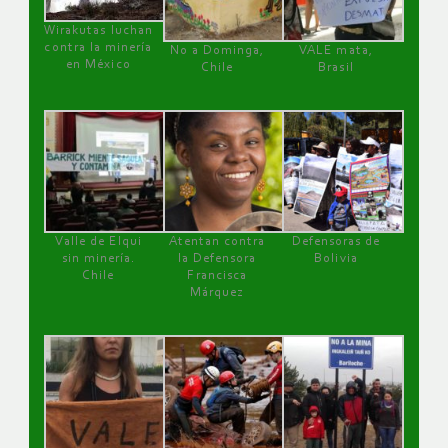
Wirakutas luchan
contra la minería
No a Dominga,
VALE mata,
en México
Chile
Brasil
Valle de Elqui
Atentan contra
Defensoras de
sin minería.
la Defensora
Bolivia
Chile
Francisca
Márquez