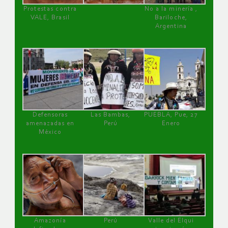
Protestas contra
No a la minería ,
VALE, Brasil
Bariloche,
Argentina
Defensoras
Las Bambas,
PUEBLA, Pue, 27
amenazadas en
Perú
Enero
México
Amazonía
Perú
Valle del Elqui