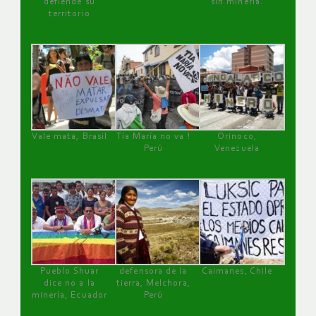
defiende su
sin minería.
territorio
Vale mata, Brasil
Tía María no va !
Orinoco,
Perú
Venezuela
Pueblo Shuar
defensora de la
Caimanes, Chile
dice no a la
tierra, Melchora,
minería, Ecuador
Perú