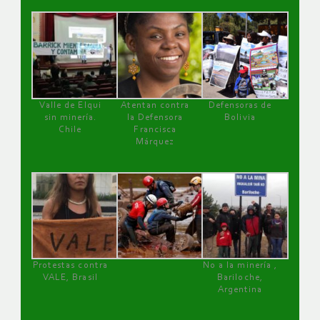
Valle de Elqui
Atentan contra
Defensoras de
sin minería.
la Defensora
Bolivia
Chile
Francisca
Márquez
Protestas contra
No a la minería ,
VALE, Brasil
Bariloche,
Argentina