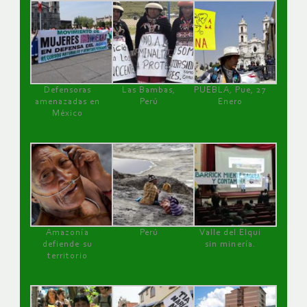
Defensoras
Las Bambas,
PUEBLA, Pue, 27
amenazadas en
Perú
Enero
México
Amazonía
Perú
Valle del Elqui
defiende su
sin minería.
territorio