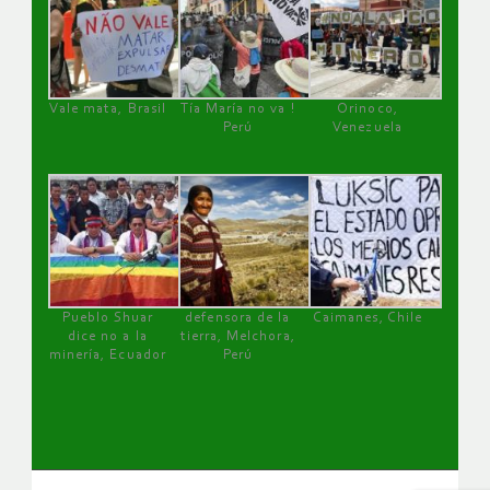
Vale mata, Brasil
Tía María no va !
Orinoco,
Perú
Venezuela
Pueblo Shuar
defensora de la
Caimanes, Chile
dice no a la
tierra, Melchora,
minería, Ecuador
Perú